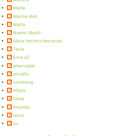
Maria
Marina Vivó
Marta
Noemí Ubach
Sònia Herrera Herrando
Tània
Èrica GT
amercadal
annallis
corominaj
efonts
fúlvia
imuntan
laura
su