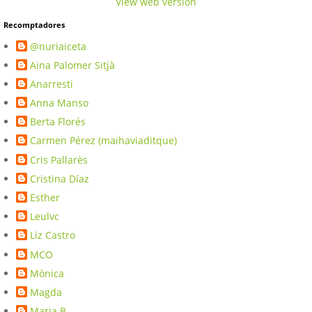
View web version
Recomptadores
@nuriaiceta
Aina Palomer Sitjà
Anarresti
Anna Manso
Berta Florés
Carmen Pérez (maihaviaditque)
Cris Pallarès
Cristina Díaz
Esther
Leulvc
Liz Castro
MCO
Mònica
Magda
Maria B