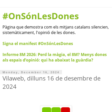
#OnSónLesDones
Pàgina que demostra com els mitjans catalans silencien,
sistemàticament, l'opinió de les dones.
Signa el manifest #OnSónLesDones
Informe 8M 2026: Perd la màgia, el 8M? Menys dones
als espais d’opinió: qui ha abaixat la guàrdia?
Monday, December 16, 2024
Vilaweb, dilluns 16 de desembre de
2024