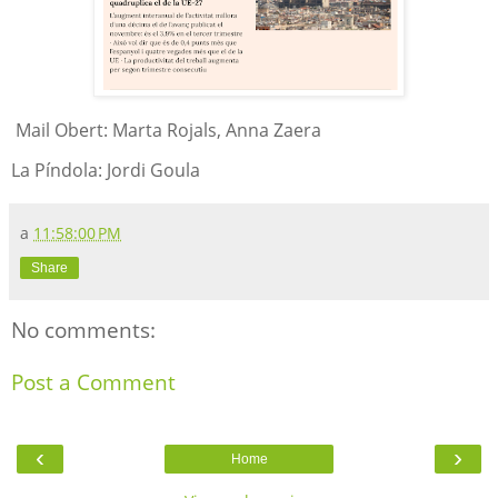
Mail Obert: Marta Rojals, Anna Zaera
La Píndola: Jordi Goula
a
11:58:00 PM
Share
No comments:
Post a Comment
‹
›
Home