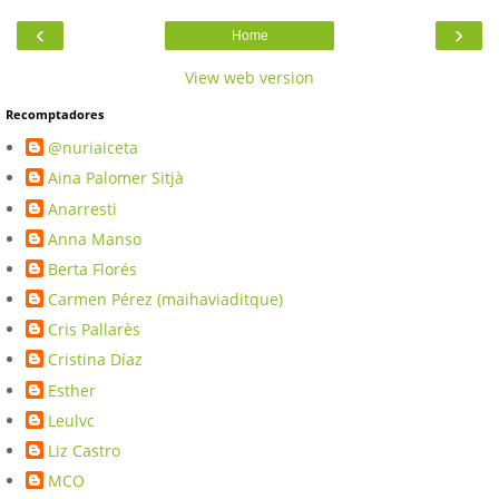
‹
›
Home
View web version
Recomptadores
@nuriaiceta
Aina Palomer Sitjà
Anarresti
Anna Manso
Berta Florés
Carmen Pérez (maihaviaditque)
Cris Pallarès
Cristina Díaz
Esther
Leulvc
Liz Castro
MCO