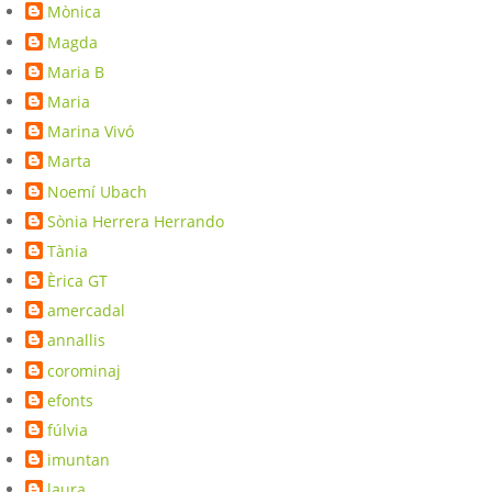
Mònica
Magda
Maria B
Maria
Marina Vivó
Marta
Noemí Ubach
Sònia Herrera Herrando
Tània
Èrica GT
amercadal
annallis
corominaj
efonts
fúlvia
imuntan
laura