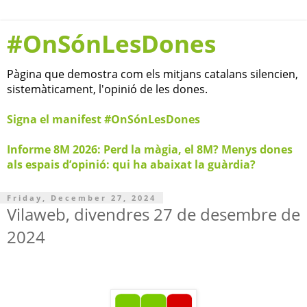
#OnSónLesDones
Pàgina que demostra com els mitjans catalans silencien,
sistemàticament, l'opinió de les dones.
Signa el manifest #OnSónLesDones
Informe 8M 2026: Perd la màgia, el 8M? Menys dones
als espais d’opinió: qui ha abaixat la guàrdia?
Friday, December 27, 2024
Vilaweb, divendres 27 de desembre de
2024