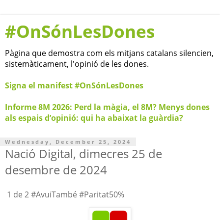
#OnSónLesDones
Pàgina que demostra com els mitjans catalans silencien,
sistemàticament, l'opinió de les dones.
Signa el manifest #OnSónLesDones
Informe 8M 2026: Perd la màgia, el 8M? Menys dones
als espais d’opinió: qui ha abaixat la guàrdia?
Wednesday, December 25, 2024
Nació Digital, dimecres 25 de
desembre de 2024
1 de 2 #AvuiTambé #Paritat50%