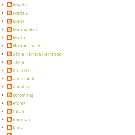
Magda
Maria B
Maria
Marina Vivó
Marta
Noemí Ubach
Sònia Herrera Herrando
Tània
Èrica GT
amercadal
annallis
corominaj
efonts
fúlvia
imuntan
laura