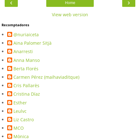
‹
›
Home
View web version
Recomptadores
@nuriaiceta
Aina Palomer Sitjà
Anarresti
Anna Manso
Berta Florés
Carmen Pérez (maihaviaditque)
Cris Pallarès
Cristina Díaz
Esther
Leulvc
Liz Castro
MCO
Mònica