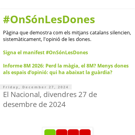
#OnSónLesDones
Pàgina que demostra com els mitjans catalans silencien,
sistemàticament, l'opinió de les dones.
Signa el manifest #OnSónLesDones
Informe 8M 2026: Perd la màgia, el 8M? Menys dones
als espais d’opinió: qui ha abaixat la guàrdia?
Friday, December 27, 2024
El Nacional, divendres 27 de
desembre de 2024