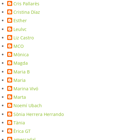
Cris Pallarès
Cristina Díaz
Esther
Leulvc
Liz Castro
MCO
Mònica
Magda
Maria B
Maria
Marina Vivó
Marta
Noemí Ubach
Sònia Herrera Herrando
Tània
Èrica GT
amercadal