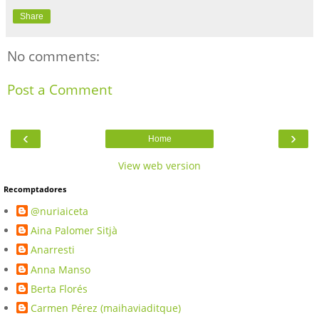
Share
No comments:
Post a Comment
‹
›
Home
View web version
Recomptadores
@nuriaiceta
Aina Palomer Sitjà
Anarresti
Anna Manso
Berta Florés
Carmen Pérez (maihaviaditque)