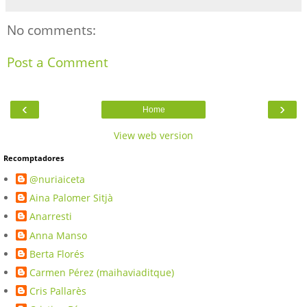
No comments:
Post a Comment
‹
›
Home
View web version
Recomptadores
@nuriaiceta
Aina Palomer Sitjà
Anarresti
Anna Manso
Berta Florés
Carmen Pérez (maihaviaditque)
Cris Pallarès