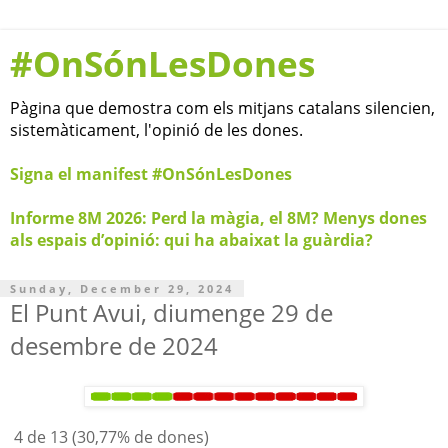
#OnSónLesDones
Pàgina que demostra com els mitjans catalans silencien,
sistemàticament, l'opinió de les dones.
Signa el manifest #OnSónLesDones
Informe 8M 2026: Perd la màgia, el 8M? Menys dones
als espais d’opinió: qui ha abaixat la guàrdia?
Sunday, December 29, 2024
El Punt Avui, diumenge 29 de
desembre de 2024
4 de 13 (30,77% de dones)