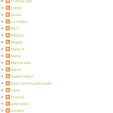
Cristina Díaz
Esther
Leulvc
Liz Castro
MCO
Mònica
Magda
Maria B
Maria
Marina Vivó
Marta
Noemí Ubach
Sònia Herrera Herrando
Tània
Èrica GT
amercadal
annallis