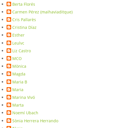
Berta Florés
Carmen Pérez (maihaviaditque)
Cris Pallarès
Cristina Díaz
Esther
Leulvc
Liz Castro
MCO
Mònica
Magda
Maria B
Maria
Marina Vivó
Marta
Noemí Ubach
Sònia Herrera Herrando