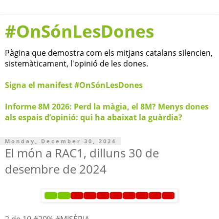
#OnSónLesDones
Pàgina que demostra com els mitjans catalans silencien,
sistemàticament, l'opinió de les dones.
Signa el manifest #OnSónLesDones
Informe 8M 2026: Perd la màgia, el 8M? Menys dones
als espais d’opinió: qui ha abaixat la guàrdia?
Monday, December 30, 2024
El món a RAC1, dilluns 30 de
desembre de 2024
2 de 10 #20% #MISÈRIA