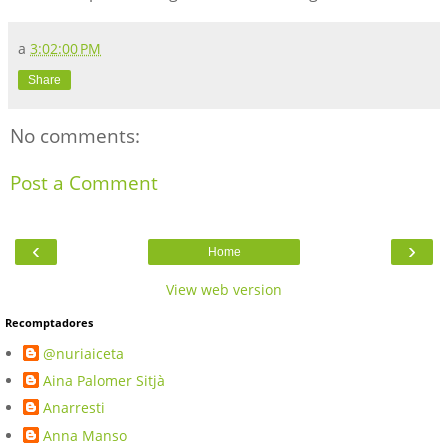
a
3:02:00 PM
Share
No comments:
Post a Comment
‹
›
Home
View web version
Recomptadores
@nuriaiceta
Aina Palomer Sitjà
Anarresti
Anna Manso