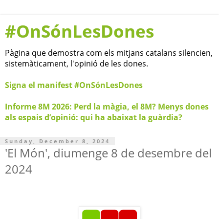
#OnSónLesDones
Pàgina que demostra com els mitjans catalans silencien,
sistemàticament, l'opinió de les dones.
Signa el manifest #OnSónLesDones
Informe 8M 2026: Perd la màgia, el 8M? Menys dones
als espais d’opinió: qui ha abaixat la guàrdia?
Sunday, December 8, 2024
'El Món', diumenge 8 de desembre del
2024