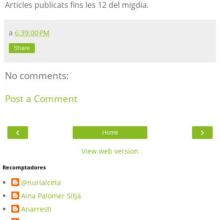
Articles publicats fins les 12 del migdia.
a
6:39:00 PM
Share
No comments:
Post a Comment
‹
›
Home
View web version
Recomptadores
@nuriaiceta
Aina Palomer Sitjà
Anarresti