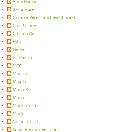
Anna Manso
Berta Florés
Carmen Pérez (maihaviaditque)
Cris Pallarès
Cristina Díaz
Esther
Leulvc
Liz Castro
MCO
Mònica
Magda
Maria B
Maria
Marina Vivó
Marta
Noemí Ubach
Sònia Herrera Herrando