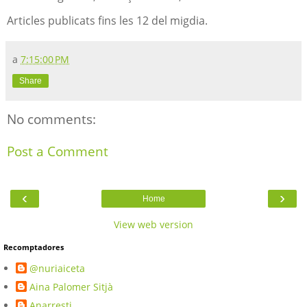
Articles publicats fins les 12 del migdia.
a
7:15:00 PM
Share
No comments:
Post a Comment
‹
›
Home
View web version
Recomptadores
@nuriaiceta
Aina Palomer Sitjà
Anarresti