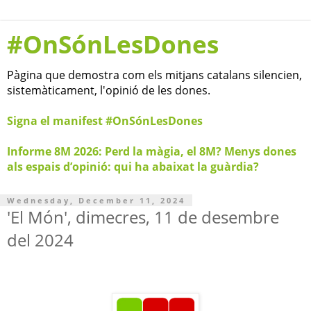
#OnSónLesDones
Pàgina que demostra com els mitjans catalans silencien,
sistemàticament, l'opinió de les dones.
Signa el manifest #OnSónLesDones
Informe 8M 2026: Perd la màgia, el 8M? Menys dones
als espais d’opinió: qui ha abaixat la guàrdia?
Wednesday, December 11, 2024
'El Món', dimecres, 11 de desembre
del 2024