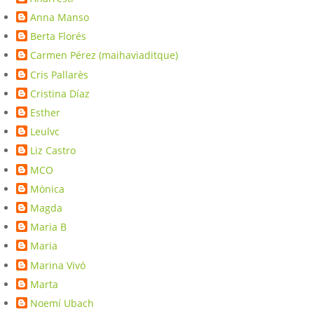
Anna Manso
Berta Florés
Carmen Pérez (maihaviaditque)
Cris Pallarès
Cristina Díaz
Esther
Leulvc
Liz Castro
MCO
Mònica
Magda
Maria B
Maria
Marina Vivó
Marta
Noemí Ubach