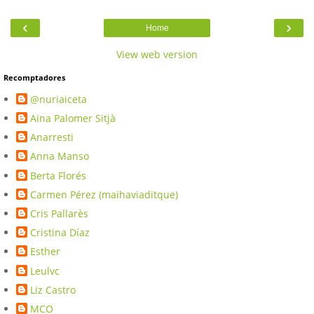
‹
›
Home
View web version
Recomptadores
@nuriaiceta
Aina Palomer Sitjà
Anarresti
Anna Manso
Berta Florés
Carmen Pérez (maihaviaditque)
Cris Pallarès
Cristina Díaz
Esther
Leulvc
Liz Castro
MCO