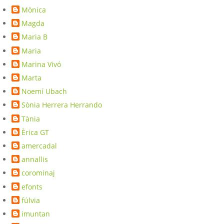
Mònica
Magda
Maria B
Maria
Marina Vivó
Marta
Noemí Ubach
Sònia Herrera Herrando
Tània
Èrica GT
amercadal
annallis
corominaj
efonts
fúlvia
imuntan