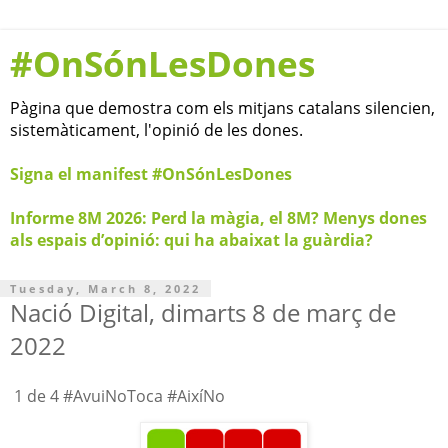
#OnSónLesDones
Pàgina que demostra com els mitjans catalans silencien,
sistemàticament, l'opinió de les dones.
Signa el manifest #OnSónLesDones
Informe 8M 2026: Perd la màgia, el 8M? Menys dones
als espais d’opinió: qui ha abaixat la guàrdia?
Tuesday, March 8, 2022
Nació Digital, dimarts 8 de març de
2022
1 de 4 #AvuiNoToca #AixíNo