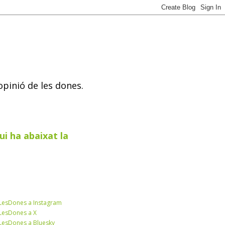
opinió de les dones.
ui ha abaixat la
esDones a Instagram
esDones a X
esDones a Bluesky