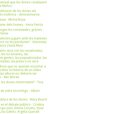
 senyal que les dones cavalquem
es Muñoz
bilització de les dones als
 és violència - donesenxarxa
ssa - Mireia Boya
isme dels homes - Anna Petrús
geu les convidades, gràcies -
Planas
uitectes juguen amb les mateixes
erò no les perdonen” - Entrevista
itecta Zaida Muxí
ismo será con las racializadas,
, les no binaries, las
ergentes, las psquiatrizadas, las
itadas, las putas o no será
bres que no querían escuchar a
rafas: la historia de un vídeo
tas alturas no debería ser
 - Iker Morán
n les dones mentrestant? - Tina
 de vidre tecnològic - Albert
ública de les dones - Mary Beard
 en el debate público - Cristina
rga León, Emma Cerviño, Itziar
ina Gálvez, Argelia Queralt