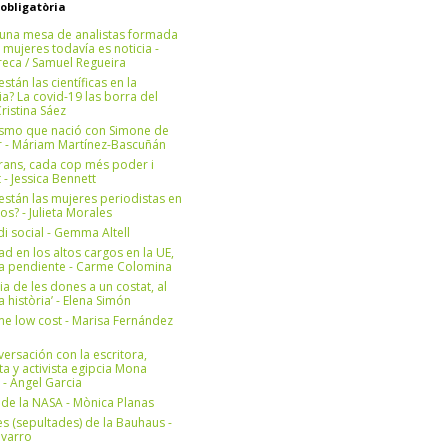
 obligatòria
una mesa de analistas formada
 mujeres todavía es noticia -
eca / Samuel Regueira
stán las científicas en la
? La covid-19 las borra del
ristina Sáez
ismo que nació con Simone de
r - Máriam Martínez-Bascuñán
rans, cada cop més poder i
at - Jessica Bennett
stán las mujeres periodistas en
os? - Julieta Morales
di social - Gemma Altell
ad en los altos cargos en la UE,
ea pendiente - Carme Colomina
ia de les dones a un costat, al
la història’ - Elena Simón
e low cost - Marisa Fernández
ersación con la escritora,
ta y activista egipcia Mona
 - Àngel Garcia
ul de la NASA - Mònica Planas
s (sepultades) de la Bauhaus -
avarro