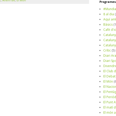
2
,
Anem Bé
,
El Món
Programes/
#Mundia
8 al dia
Aquí am
Bàsics
(
Cafè d'i
Cataluny
Cataluny
Cataluny
Crític
(5)
Diari Ar
Diari Sp
Divendr
El Club d
El Debat
El Món
(
El Nacio
El Pentà
El Perió
El Punt A
El matí 
El món a