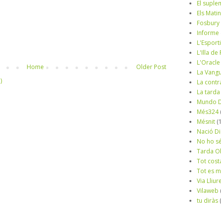
El suple
Els Mati
Fosbury
Informe
L'Esport
L'Illa d
L'Oracle
Home
Older Post
La Vang
)
La contr
La tarda
Mundo D
Més324
Mésnit
(
Nació Di
No ho s
Tarda O
Tot cost
Tot es 
Via Lliur
Vilaweb
tu diràs