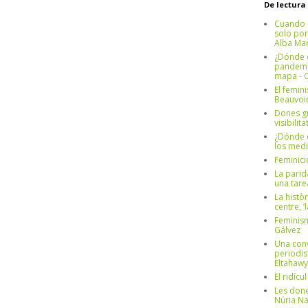
De lectura
Cuando 
solo por
Alba Mar
¿Dónde e
pandemia
mapa - C
El femin
Beauvoi
Dones g
visibilit
¿Dónde e
los medi
Feminici
La parid
una tar
La històr
centre, ‘
Feminism
Gálvez
Una conv
periodis
Eltahawy
El ridíc
Les done
Núria N