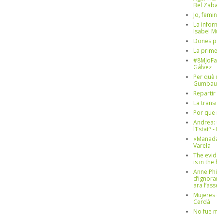
Bel Zaba
Jo, femin
La infor
Isabel 
Dones p
La prim
#8MJoFa
Gálvez
Per què 
Gumbau
Repartir
La trans
Por que 
Andrea: 
l’Estat? 
«Manada
Varela
The evid
is in th
Anne Phi
d’ignora
ara l’as
Mujeres 
Cerdá
No fue m