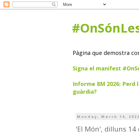
#OnSónLe
Pàgina que demostra com 
Signa el manifest #On
Informe 8M 2026: Perd l
guàrdia?
Monday, March 14, 202
'El Món', dilluns 1