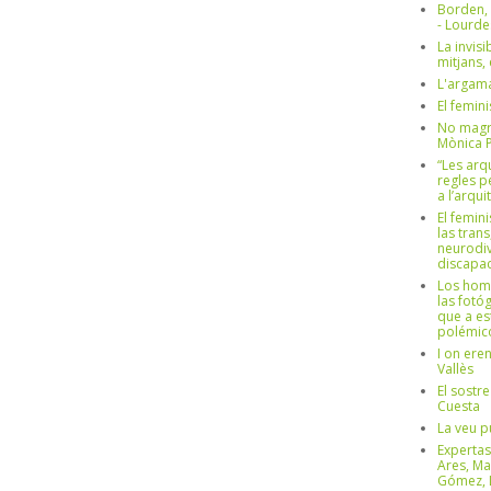
Borden,
- Lourd
La invisi
mitjans,
L'argama
El femin
No magre
Mònica 
“Les arq
regles p
a l’arqu
El femin
las trans
neurodiv
discapac
Los hom
las fotóg
que a es
polémico
I on ere
Vallès
El sostre
Cuesta
La veu p
Expertas
Ares, Ma
Gómez, L