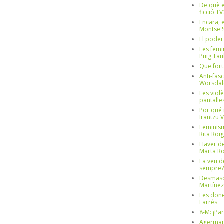
De què e
ficció TV
Encara, e
Montse S
El poder
Les femi
Puig Tau
Que fort
Anti-fas
Worsdal
Les viol
pantalle
Por qué 
Irantzu 
Feminism
Rita Roig
Haver de
Marta Ro
La veu d
sempre? 
Desmascul
Martínez
Les done
Farrés
8-M: ¡Pa
Agerman