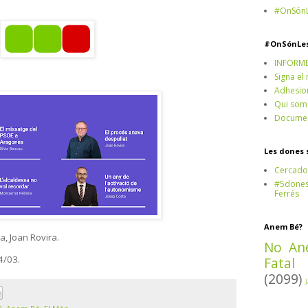
#OnSónL
#OnSónLe
INFORM
Signa el
Adhesio
Qui som
Documen
Les dones 
Cercado
#5dones,
Ferrés
Anem Bé?
a, Joan Rovira.
No An
14/03.
Fatal
(2099)