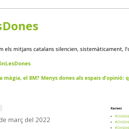
sDones
els mitjans catalans silencien, sistemàticament, l'
SónLesDones
a màgia, el 8M? Menys dones als espais d’opinió: q
2
Xarxes
#OnSónL
4 de març del 2022
#OnSónL
#OnSónL