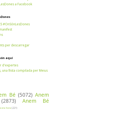
esDones a Facebook
sDones
ES #OnSónLesDones
 manifest
ns
ts per descarregar
són aquí
r d'expertes
 una llista compilada per Meius
em Bé
(5072)
Anem
(2873)
Anem Bé
Ja era hora
(221)