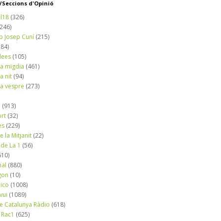
Seccions d'Opinió
l18
(326)
(246)
b Josep Cuní
(215)
184)
dees
(105)
a migdia
(461)
a nit
(94)
a vespre
(273)
a
(913)
ort
(32)
es
(229)
e la Mitjanit
(22)
 de La 1
(56)
610)
nal
(880)
gon
(10)
dico
(1008)
vui
(1089)
de Catalunya Ràdio
(618)
 Rac1
(625)