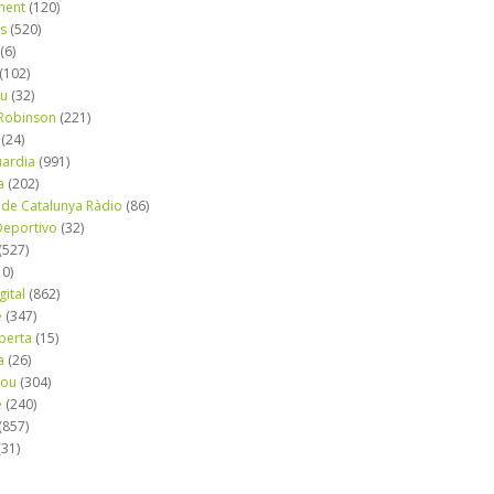
ment
(120)
ns
(520)
(6)
(102)
iu
(32)
e Robinson
(221)
(24)
uardia
(991)
a
(202)
 de Catalunya Ràdio
(86)
eportivo
(32)
(527)
10)
gital
(862)
é
(347)
berta
(15)
a
(26)
mou
(304)
e
(240)
(857)
(31)