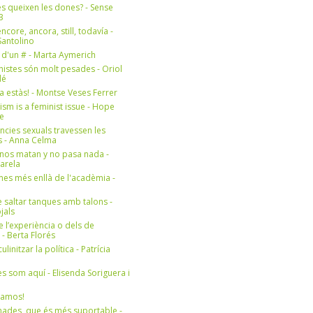
s queixen les dones? - Sense
3
ncore, ancora, still, todavía -
antolino
 d'un # - Marta Aymerich
nistes són molt pesades - Oriol
lé
a estàs! - Montse Veses Ferrer
cism is a feminist issue - Hope
e
ències sexuals travessen les
s - Anna Celma
nos matan y no pasa nada -
Varela
es més enllà de l'acadèmia -
 saltar tanques amb talons -
jals
e l’experiència o dels de
- Berta Florés
initzar la política - Patrícia
s som aquí - Elisenda Soriguera i
ramos!
ades, que és més suportable -