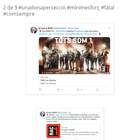
2 de 9 #unadonapersecció #mínimesforç #fatal
#comsempre