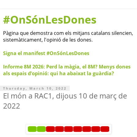
#OnSónLesDones
Pàgina que demostra com els mitjans catalans silencien,
sistemàticament, l'opinió de les dones.
Signa el manifest #OnSónLesDones
Informe 8M 2026: Perd la màgia, el 8M? Menys dones
als espais d’opinió: qui ha abaixat la guàrdia?
Thursday, March 10, 2022
El món a RAC1, dijous 10 de març de
2022