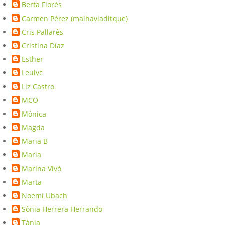
Berta Florés
Carmen Pérez (maihaviaditque)
Cris Pallarès
Cristina Díaz
Esther
Leulvc
Liz Castro
MCO
Mònica
Magda
Maria B
Maria
Marina Vivó
Marta
Noemí Ubach
Sònia Herrera Herrando
Tània