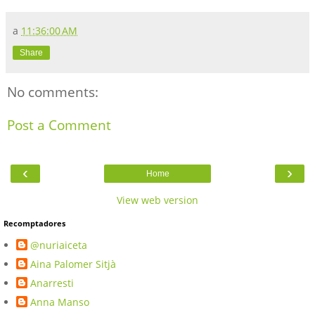
a
11:36:00 AM
Share
No comments:
Post a Comment
‹
›
Home
View web version
Recomptadores
@nuriaiceta
Aina Palomer Sitjà
Anarresti
Anna Manso