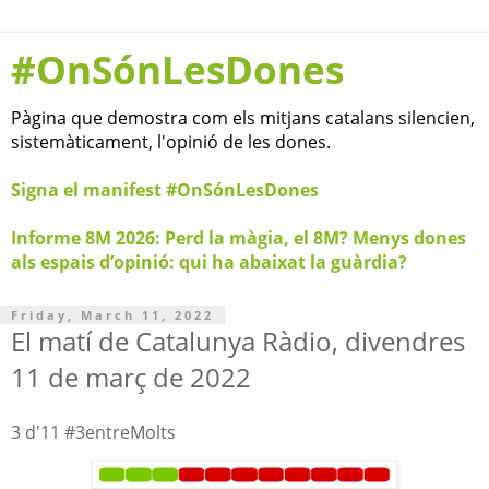
#OnSónLesDones
Pàgina que demostra com els mitjans catalans silencien,
sistemàticament, l'opinió de les dones.
Signa el manifest #OnSónLesDones
Informe 8M 2026: Perd la màgia, el 8M? Menys dones
als espais d’opinió: qui ha abaixat la guàrdia?
Friday, March 11, 2022
El matí de Catalunya Ràdio, divendres
11 de març de 2022
3 d'11 #3entreMolts