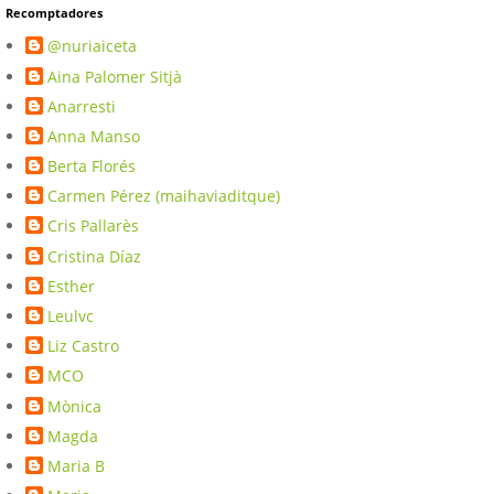
Recomptadores
@nuriaiceta
Aina Palomer Sitjà
Anarresti
Anna Manso
Berta Florés
Carmen Pérez (maihaviaditque)
Cris Pallarès
Cristina Díaz
Esther
Leulvc
Liz Castro
MCO
Mònica
Magda
Maria B