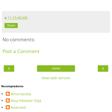
a
11:15:00 AM
Share
No comments:
Post a Comment
‹
›
Home
View web version
Recomptadores
@nuriaiceta
Aina Palomer Sitjà
Anarresti