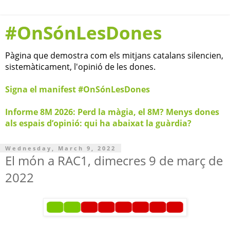
#OnSónLesDones
Pàgina que demostra com els mitjans catalans silencien,
sistemàticament, l'opinió de les dones.
Signa el manifest #OnSónLesDones
Informe 8M 2026: Perd la màgia, el 8M? Menys dones
als espais d’opinió: qui ha abaixat la guàrdia?
Wednesday, March 9, 2022
El món a RAC1, dimecres 9 de març de
2022