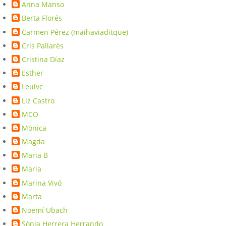
Anna Manso
Berta Florés
Carmen Pérez (maihaviaditque)
Cris Pallarès
Cristina Díaz
Esther
Leulvc
Liz Castro
MCO
Mònica
Magda
Maria B
Maria
Marina Vivó
Marta
Noemí Ubach
Sònia Herrera Herrando