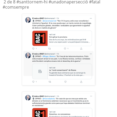
2 de 8 #santtornem-hi #unadonapersecció #fatal
#comsempre