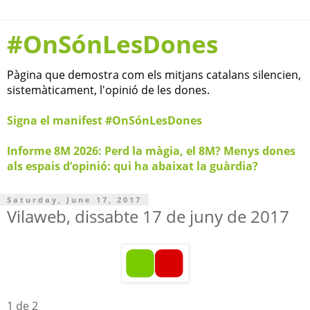
#OnSónLesDones
Pàgina que demostra com els mitjans catalans silencien,
sistemàticament, l'opinió de les dones.
Signa el manifest #OnSónLesDones
Informe 8M 2026: Perd la màgia, el 8M? Menys dones
als espais d’opinió: qui ha abaixat la guàrdia?
Saturday, June 17, 2017
Vilaweb, dissabte 17 de juny de 2017
1 de 2