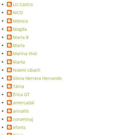
Liz Castro
MCO
Mònica
Magda
Maria B
Maria
Marina Vivó
Marta
Noemí Ubach
Sònia Herrera Herrando
Tània
Èrica GT
amercadal
annallis
corominaj
efonts