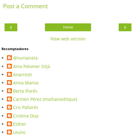
Post a Comment
‹
›
Home
View web version
Recomptadores
@nuriaiceta
Aina Palomer Sitjà
Anarresti
Anna Manso
Berta Florés
Carmen Pérez (maihaviaditque)
Cris Pallarès
Cristina Díaz
Esther
Leulvc