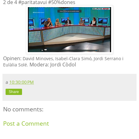
2 de 4 #paritatavui #50%dones
Opinen:
David Minoves, Isabel-Clara Simó, Jordi Serrano i
Modera: Jordi Còdol
Eulàlia Solé.
a
10:30:00 PM
Share
No comments:
Post a Comment