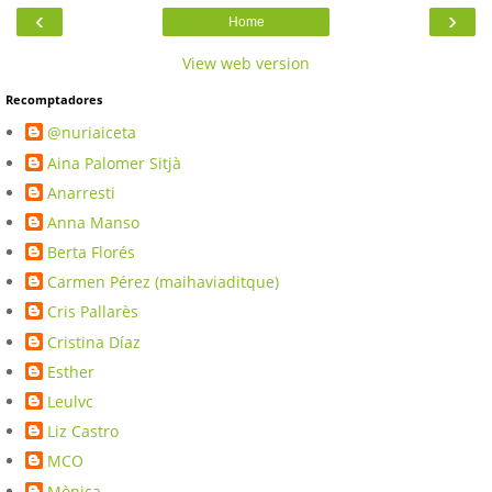
‹
›
Home
View web version
Recomptadores
@nuriaiceta
Aina Palomer Sitjà
Anarresti
Anna Manso
Berta Florés
Carmen Pérez (maihaviaditque)
Cris Pallarès
Cristina Díaz
Esther
Leulvc
Liz Castro
MCO
Mònica