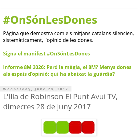
#OnSónLesDones
Pàgina que demostra com els mitjans catalans silencien,
sistemàticament, l'opinió de les dones.
Signa el manifest #OnSónLesDones
Informe 8M 2026: Perd la màgia, el 8M? Menys dones
als espais d’opinió: qui ha abaixat la guàrdia?
Wednesday, June 28, 2017
L'Illa de Robinson El Punt Avui TV,
dimecres 28 de juny 2017