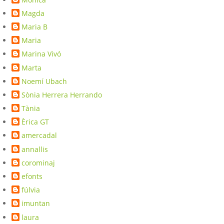
Magda
Maria B
Maria
Marina Vivó
Marta
Noemí Ubach
Sònia Herrera Herrando
Tània
Èrica GT
amercadal
annallis
corominaj
efonts
fúlvia
imuntan
laura