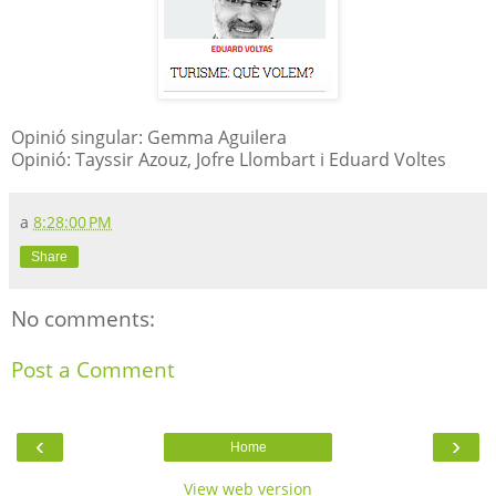
Opinió singular: Gemma Aguilera
Opinió: Tayssir Azouz, Jofre Llombart i Eduard Voltes
a
8:28:00 PM
Share
No comments:
Post a Comment
‹
›
Home
View web version