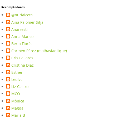
Recomptadores
@nuriaiceta
Aina Palomer Sitjà
Anarresti
Anna Manso
Berta Florés
Carmen Pérez (maihaviaditque)
Cris Pallarès
Cristina Díaz
Esther
Leulvc
Liz Castro
MCO
Mònica
Magda
Maria B