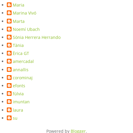
Maria
Marina Vivó
Marta
Noemí Ubach
Sònia Herrera Herrando
Tània
Èrica GT
amercadal
annallis
corominaj
efonts
fúlvia
imuntan
laura
su
Powered by
Blogger
.