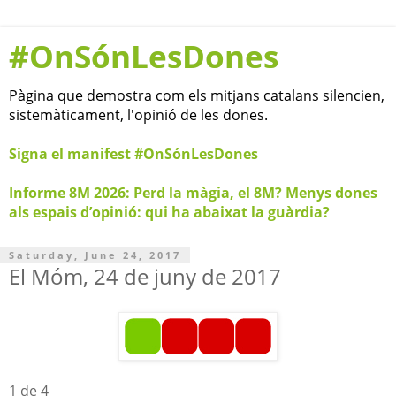
#OnSónLesDones
Pàgina que demostra com els mitjans catalans silencien,
sistemàticament, l'opinió de les dones.
Signa el manifest #OnSónLesDones
Informe 8M 2026: Perd la màgia, el 8M? Menys dones
als espais d’opinió: qui ha abaixat la guàrdia?
Saturday, June 24, 2017
El Móm, 24 de juny de 2017
1 de 4