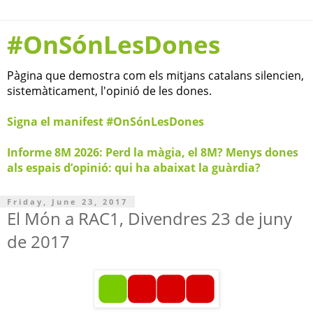
#OnSónLesDones
Pàgina que demostra com els mitjans catalans silencien,
sistemàticament, l'opinió de les dones.
Signa el manifest #OnSónLesDones
Informe 8M 2026: Perd la màgia, el 8M? Menys dones
als espais d’opinió: qui ha abaixat la guàrdia?
Friday, June 23, 2017
El Món a RAC1, Divendres 23 de juny
de 2017