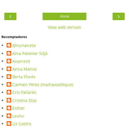
‹
›
Home
View web version
Recomptadores
@nuriaiceta
Aina Palomer Sitjà
Anarresti
Anna Manso
Berta Florés
Carmen Pérez (maihaviaditque)
Cris Pallarès
Cristina Díaz
Esther
Leulvc
Liz Castro