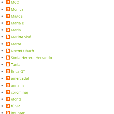
MCO
Mònica
Magda
Maria B
Maria
Marina Vivó
Marta
Noemí Ubach
Sònia Herrera Herrando
Tània
Èrica GT
amercadal
annallis
corominaj
efonts
fúlvia
imuntan