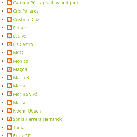
Carmen Pérez (maihaviaditque)
Cris Pallarès
Cristina Díaz
Esther
Leulvc
Liz Castro
MCO
Mònica
Magda
Maria B
Maria
Marina Vivó
Marta
Noemí Ubach
Sònia Herrera Herrando
Tània
Èrica GT