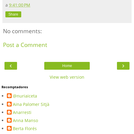
a
9:41:00 PM
Share
No comments:
Post a Comment
‹
›
Home
View web version
Recomptadores
@nuriaiceta
Aina Palomer Sitjà
Anarresti
Anna Manso
Berta Florés