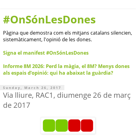
#OnSónLesDones
Pàgina que demostra com els mitjans catalans silencien,
sistemàticament, l'opinió de les dones.
Signa el manifest #OnSónLesDones
Informe 8M 2026: Perd la màgia, el 8M? Menys dones
als espais d’opinió: qui ha abaixat la guàrdia?
Sunday, March 26, 2017
Via lliure, RAC1, diumenge 26 de març
de 2017