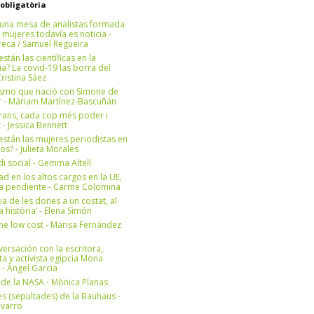
 obligatòria
una mesa de analistas formada
 mujeres todavía es noticia -
eca / Samuel Regueira
stán las científicas en la
? La covid-19 las borra del
ristina Sáez
ismo que nació con Simone de
r - Máriam Martínez-Bascuñán
rans, cada cop més poder i
at - Jessica Bennett
stán las mujeres periodistas en
os? - Julieta Morales
di social - Gemma Altell
ad en los altos cargos en la UE,
ea pendiente - Carme Colomina
ia de les dones a un costat, al
la història’ - Elena Simón
e low cost - Marisa Fernández
ersación con la escritora,
ta y activista egipcia Mona
 - Àngel Garcia
ul de la NASA - Mònica Planas
s (sepultades) de la Bauhaus -
avarro