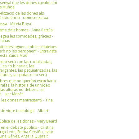
 senyal que les dones cavalquem
es Muñoz
bilització de les dones als
 és violència - donesenxarxa
ssa - Mireia Boya
isme dels homes - Anna Petrús
geu les convidades, gràcies -
Planas
uitectes juguen amb les mateixes
erò no les perdonen” - Entrevista
itecta Zaida Muxí
ismo será con las racializadas,
, les no binaries, las
ergentes, las psquiatrizadas, las
itadas, las putas o no será
bres que no querían escuchar a
rafas: la historia de un vídeo
tas alturas no debería ser
 - Iker Morán
n les dones mentrestant? - Tina
 de vidre tecnològic - Albert
ública de les dones - Mary Beard
 en el debate público - Cristina
rga León, Emma Cerviño, Itziar
ina Gálvez, Argelia Queralt