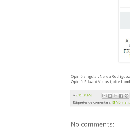
Opinió singular: Nerea Rodríguez
Opinió: Eduard Voltas i Jofre Llom
a
9:31:00 AM
Etiquetes de comentaris:
El Món
,
en
No comments: