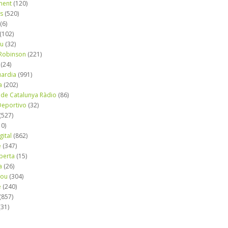
ment
(120)
ns
(520)
(6)
(102)
iu
(32)
e Robinson
(221)
(24)
uardia
(991)
a
(202)
 de Catalunya Ràdio
(86)
eportivo
(32)
(527)
10)
gital
(862)
é
(347)
berta
(15)
a
(26)
mou
(304)
e
(240)
(857)
(31)