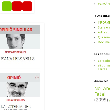
#OnSónL
#OnSónLe
INFORM
Signa el
Adhesio
Qui som
Documen
Les dones 
Cercado
#5dones,
Ferrés
Anem Bé?
No An
Fatal
(2099)