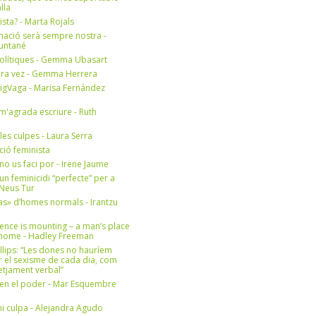
lla
ista? - Marta Rojals
mació serà sempre nostra -
Muntané
olítiques - Gemma Ubasart
era vez - Gemma Herrera
igVaga - Marisa Fernández
m'agrada escriure - Ruth
 les culpes - Laura Serra
ició feminista
no us faci por - Irene Jaume
un feminicidi “perfecte” per a
- Neus Tur
s» d’homes normals - Irantzu
ence is mounting – a man’s place
e home - Hadley Freeman
llips: “Les dones no hauríem
r el sexisme de cada dia, com
setjament verbal”
en el poder - Mar Esquembre
i culpa - Alejandra Agudo