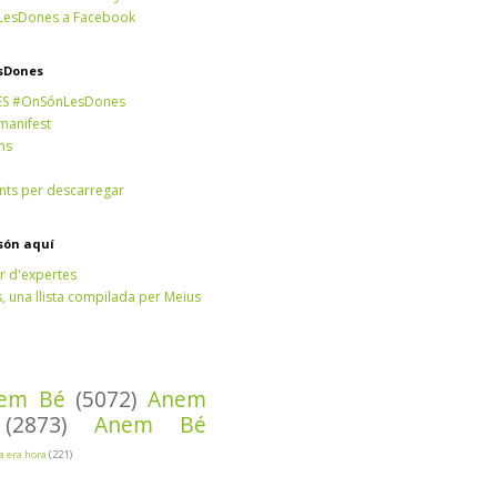
esDones a Facebook
sDones
ES #OnSónLesDones
 manifest
ns
ts per descarregar
són aquí
r d'expertes
 una llista compilada per Meius
em Bé
(5072)
Anem
(2873)
Anem Bé
Ja era hora
(221)