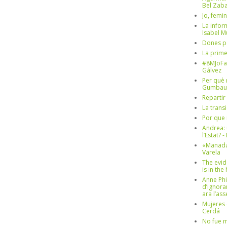
Bel Zaba
Jo, femin
La infor
Isabel 
Dones p
La prim
#8MJoFa
Gálvez
Per què 
Gumbau
Repartir
La trans
Por que 
Andrea: 
l’Estat? 
«Manada
Varela
The evid
is in th
Anne Phi
d’ignora
ara l’as
Mujeres 
Cerdá
No fue m