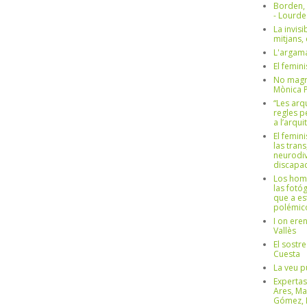
Borden,
- Lourd
La invisi
mitjans,
L'argama
El femin
No magre
Mònica 
“Les arq
regles p
a l’arqu
El femin
las trans
neurodiv
discapac
Los hom
las fotóg
que a es
polémico
I on ere
Vallès
El sostre
Cuesta
La veu p
Expertas
Ares, Ma
Gómez, L