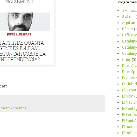
Programes/
#Mundia
8 al dia
Aquí am
Bàsics
(
Cafè d'i
Cataluny
Cataluny
Cataluny
Crític
(5)
Diari Ar
Diari Sp
Divendr
El Club d
bart
El Debat
El Món
(
El Nacio
s mereixem més
El Pentà
El Perió
El Punt A
El matí 
El món a