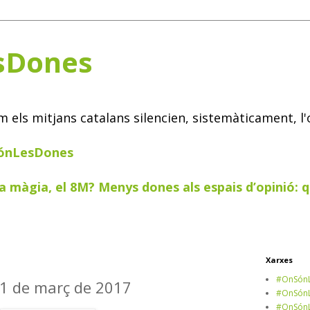
sDones
els mitjans catalans silencien, sistemàticament, l'
SónLesDones
a màgia, el 8M? Menys dones als espais d’opinió: q
Xarxes
#OnSónL
31 de març de 2017
#OnSónL
#OnSónL