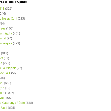
Seccions d'Opinió
l18
(326)
(246)
b Josep Cuní
(215)
184)
dees
(105)
a migdia
(461)
a nit
(94)
a vespre
(273)
a
(913)
ort
(32)
es
(229)
e la Mitjanit
(22)
 de La 1
(56)
610)
nal
(880)
gon
(10)
dico
(1008)
vui
(1089)
de Catalunya Ràdio
(618)
 Rac1
(625)