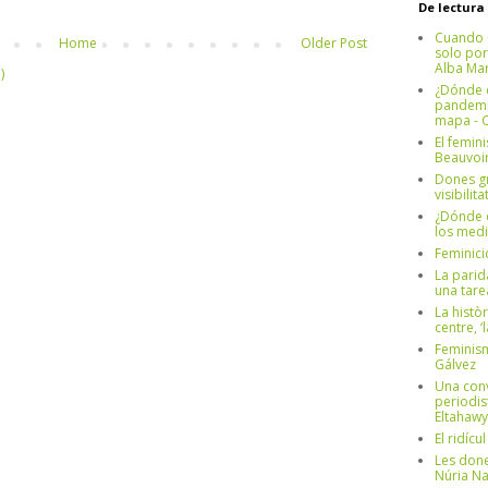
De lectura
Cuando 
Home
Older Post
solo por
Alba Mar
)
¿Dónde e
pandemia
mapa - C
El femin
Beauvoi
Dones g
visibilit
¿Dónde e
los medi
Feminici
La parid
una tar
La històr
centre, ‘
Feminism
Gálvez
Una conv
periodis
Eltahawy
El ridíc
Les done
Núria N