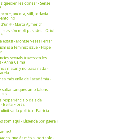
s queixen les dones? - Sense
3
ncore, ancora, still, todavía -
antolino
 d'un # - Marta Aymerich
nistes són molt pesades - Oriol
lé
a estàs! - Montse Veses Ferrer
cism is a feminist issue - Hope
e
ències sexuals travessen les
s - Anna Celma
nos matan y no pasa nada -
Varela
es més enllà de l'acadèmia -
 saltar tanques amb talons -
jals
e l’experiència o dels de
- Berta Florés
initzar la política - Patrícia
s som aquí - Elisenda Soriguera i
ramos!
ades, que és més suportable -