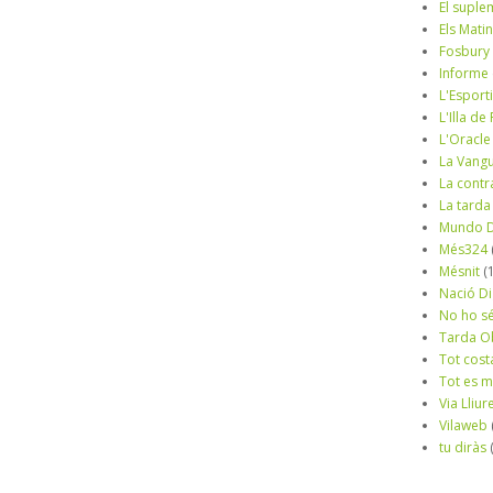
El suple
Els Mati
Fosbury
Informe
L'Esport
L'Illa d
L'Oracle
La Vang
La contr
La tarda
Mundo D
Més324
Mésnit
(
Nació Di
No ho s
Tarda O
Tot cost
Tot es 
Via Lliur
Vilaweb
tu diràs