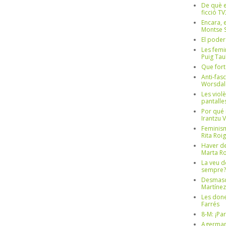
De què e
ficció TV
Encara, e
Montse S
El poder
Les femi
Puig Tau
Que fort
Anti-fas
Worsdal
Les viol
pantalle
Por qué 
Irantzu 
Feminism
Rita Roig
Haver de
Marta Ro
La veu d
sempre? 
Desmascul
Martínez
Les done
Farrés
8-M: ¡Pa
Agerman