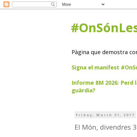
#OnSónLe
Pàgina que demostra com 
Signa el manifest #On
Informe 8M 2026: Perd l
guàrdia?
Friday, March 31, 2017
El Món, divendres 