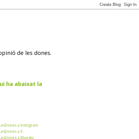
opinió de les dones.
ui ha abaixat la
esDones a Instagram
esDones a X
esDones a Bluesky