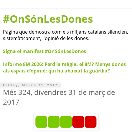
#OnSónLesDones
Pàgina que demostra com els mitjans catalans silencien,
sistemàticament, l'opinió de les dones.
Signa el manifest #OnSónLesDones
Informe 8M 2026: Perd la màgia, el 8M? Menys dones
als espais d’opinió: qui ha abaixat la guàrdia?
Friday, March 31, 2017
Més 324, divendres 31 de març de
2017