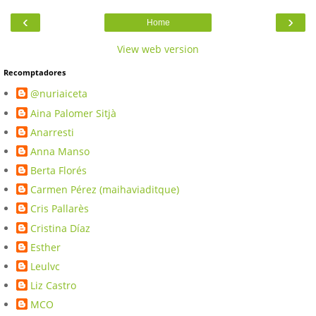
‹
›
Home
View web version
Recomptadores
@nuriaiceta
Aina Palomer Sitjà
Anarresti
Anna Manso
Berta Florés
Carmen Pérez (maihaviaditque)
Cris Pallarès
Cristina Díaz
Esther
Leulvc
Liz Castro
MCO