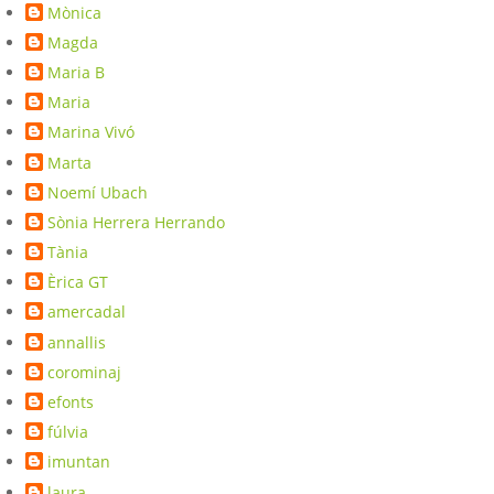
Mònica
Magda
Maria B
Maria
Marina Vivó
Marta
Noemí Ubach
Sònia Herrera Herrando
Tània
Èrica GT
amercadal
annallis
corominaj
efonts
fúlvia
imuntan
laura