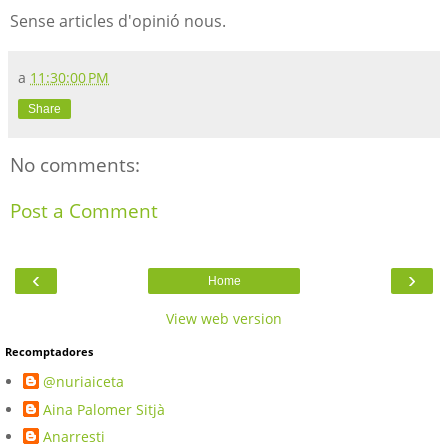
Sense articles d'opinió nous.
a
11:30:00 PM
Share
No comments:
Post a Comment
‹
›
Home
View web version
Recomptadores
@nuriaiceta
Aina Palomer Sitjà
Anarresti