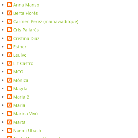
Anna Manso
Berta Florés
Carmen Pérez (maihaviaditque)
Cris Pallarès
Cristina Díaz
Esther
Leulvc
Liz Castro
MCO
Mònica
Magda
Maria B
Maria
Marina Vivó
Marta
Noemí Ubach