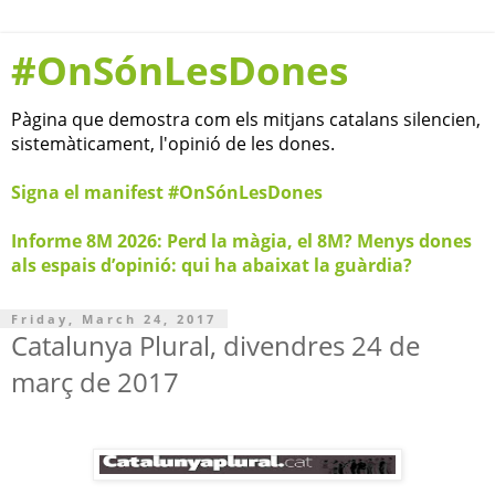
#OnSónLesDones
Pàgina que demostra com els mitjans catalans silencien,
sistemàticament, l'opinió de les dones.
Signa el manifest #OnSónLesDones
Informe 8M 2026: Perd la màgia, el 8M? Menys dones
als espais d’opinió: qui ha abaixat la guàrdia?
Friday, March 24, 2017
Catalunya Plural, divendres 24 de
març de 2017