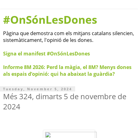
#OnSónLesDones
Pàgina que demostra com els mitjans catalans silencien,
sistemàticament, l'opinió de les dones.
Signa el manifest #OnSónLesDones
Informe 8M 2026: Perd la màgia, el 8M? Menys dones
als espais d’opinió: qui ha abaixat la guàrdia?
Tuesday, November 5, 2024
Més 324, dimarts 5 de novembre de
2024