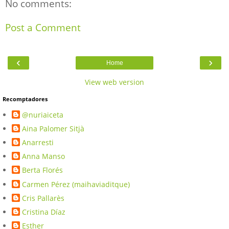
No comments:
Post a Comment
‹
›
Home
View web version
Recomptadores
@nuriaiceta
Aina Palomer Sitjà
Anarresti
Anna Manso
Berta Florés
Carmen Pérez (maihaviaditque)
Cris Pallarès
Cristina Díaz
Esther