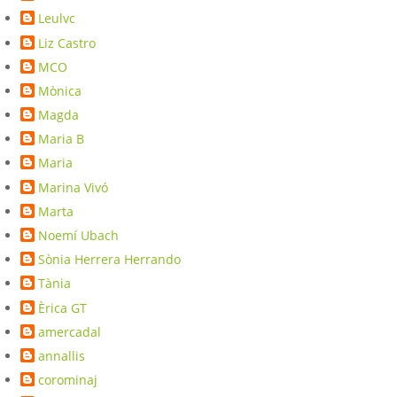
Leulvc
Liz Castro
MCO
Mònica
Magda
Maria B
Maria
Marina Vivó
Marta
Noemí Ubach
Sònia Herrera Herrando
Tània
Èrica GT
amercadal
annallis
corominaj