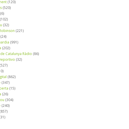
ment
(120)
ns
(520)
(6)
(102)
iu
(32)
e Robinson
(221)
(24)
uardia
(991)
a
(202)
 de Catalunya Ràdio
(86)
eportivo
(32)
(527)
10)
gital
(862)
é
(347)
berta
(15)
a
(26)
mou
(304)
e
(240)
(857)
(31)