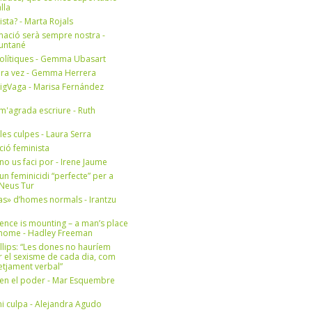
lla
ista? - Marta Rojals
mació serà sempre nostra -
Muntané
olítiques - Gemma Ubasart
era vez - Gemma Herrera
igVaga - Marisa Fernández
m'agrada escriure - Ruth
 les culpes - Laura Serra
ició feminista
no us faci por - Irene Jaume
un feminicidi “perfecte” per a
- Neus Tur
s» d’homes normals - Irantzu
ence is mounting – a man’s place
e home - Hadley Freeman
llips: “Les dones no hauríem
r el sexisme de cada dia, com
setjament verbal”
en el poder - Mar Esquembre
i culpa - Alejandra Agudo