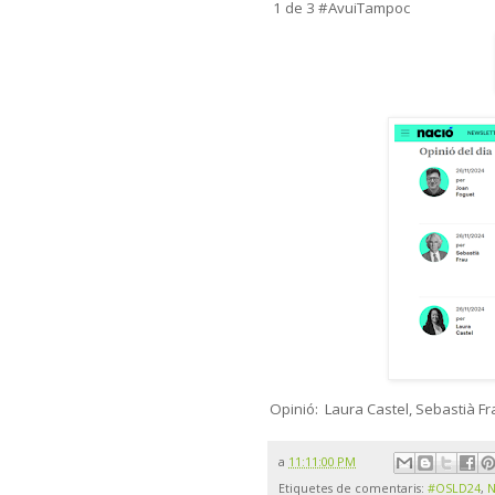
1 de 3 #AvuiTampoc
Opinió: Laura Castel, Sebastià Fr
a
11:11:00 PM
Etiquetes de comentaris:
#OSLD24
,
N