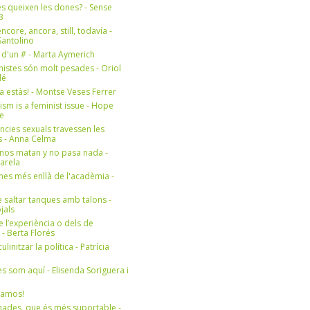
s queixen les dones? - Sense
3
ncore, ancora, still, todavía -
antolino
 d'un # - Marta Aymerich
nistes són molt pesades - Oriol
lé
a estàs! - Montse Veses Ferrer
cism is a feminist issue - Hope
e
ències sexuals travessen les
s - Anna Celma
nos matan y no pasa nada -
Varela
es més enllà de l'acadèmia -
 saltar tanques amb talons -
jals
e l’experiència o dels de
- Berta Florés
initzar la política - Patrícia
s som aquí - Elisenda Soriguera i
ramos!
ades, que és més suportable -