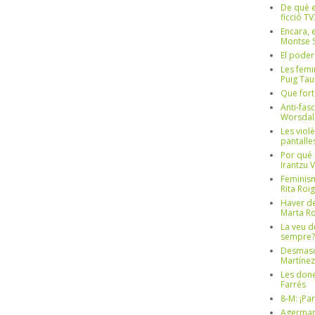
De què e
ficció TV
Encara, e
Montse S
El poder
Les femi
Puig Tau
Que fort
Anti-fas
Worsdal
Les viol
pantalle
Por qué 
Irantzu 
Feminism
Rita Roig
Haver de
Marta Ro
La veu d
sempre? 
Desmascul
Martínez
Les done
Farrés
8-M: ¡Pa
Agerman