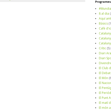
Programes/
#Mundia
8 al dia
Aquí am
Bàsics
(
Cafè d'i
Cataluny
Cataluny
Cataluny
Crític
(5)
Diari Ar
Diari Sp
Divendr
El Club d
El Debat
El Món
(
El Nacio
El Pentà
El Perió
El Punt A
El matí 
El món a