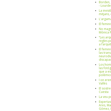
Borden,
- Lourd
La invisi
mitjans,
L'argama
El femin
No magre
Mònica 
“Les arq
regles p
a l’arqu
El femin
las trans
neurodiv
discapac
Los hom
las fotóg
que a es
polémico
I on ere
Vallès
El sostre
Cuesta
La veu p
Expertas
Ares, Ma
Gómez, L