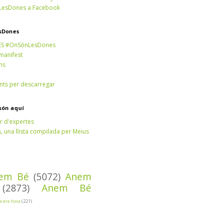
esDones a Facebook
sDones
ES #OnSónLesDones
 manifest
ns
ts per descarregar
són aquí
r d'expertes
 una llista compilada per Meius
em Bé
(5072)
Anem
(2873)
Anem Bé
Ja era hora
(221)