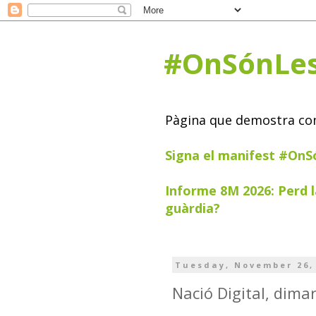
#OnSónLe
Pàgina que demostra com 
Signa el manifest #On
Informe 8M 2026: Perd l
guàrdia?
Tuesday, November 26,
Nació Digital, dim