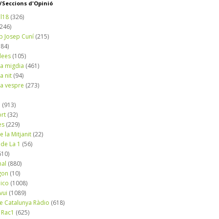
Seccions d'Opinió
l18
(326)
(246)
b Josep Cuní
(215)
184)
dees
(105)
a migdia
(461)
a nit
(94)
a vespre
(273)
a
(913)
ort
(32)
es
(229)
e la Mitjanit
(22)
 de La 1
(56)
610)
nal
(880)
gon
(10)
dico
(1008)
vui
(1089)
de Catalunya Ràdio
(618)
 Rac1
(625)