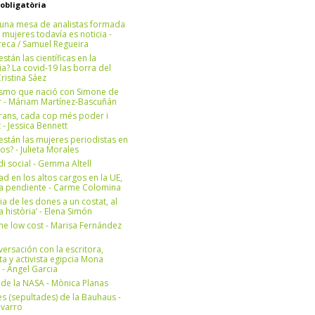
 obligatòria
una mesa de analistas formada
 mujeres todavía es noticia -
eca / Samuel Regueira
stán las científicas en la
? La covid-19 las borra del
ristina Sáez
ismo que nació con Simone de
r - Máriam Martínez-Bascuñán
rans, cada cop més poder i
at - Jessica Bennett
stán las mujeres periodistas en
os? - Julieta Morales
di social - Gemma Altell
ad en los altos cargos en la UE,
ea pendiente - Carme Colomina
ia de les dones a un costat, al
la història’ - Elena Simón
e low cost - Marisa Fernández
ersación con la escritora,
ta y activista egipcia Mona
 - Àngel Garcia
ul de la NASA - Mònica Planas
s (sepultades) de la Bauhaus -
avarro