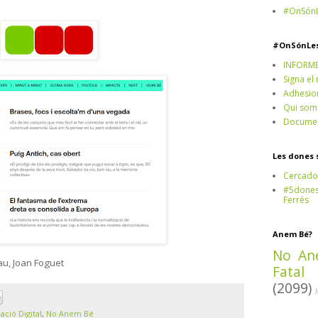
#OnSónL
#OnSónLe
INFORM
Signa el
Adhesio
Qui som
Documen
Les dones 
Cercado
#5dones,
Ferrés
Anem Bé?
No An
au, Joan Foguet
Fatal
(2099)
ació Digital
,
No Anem Bé