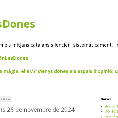
sDones
els mitjans catalans silencien, sistemàticament, l'
SónLesDones
a màgia, el 8M? Menys dones als espais d’opinió: q
 2024
Xarxes
#OnSónL
arts 26 de novembre de 2024
#OnSónL
#OnSónL