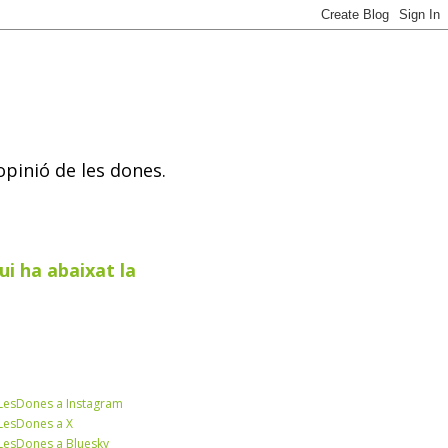
opinió de les dones.
ui ha abaixat la
esDones a Instagram
esDones a X
esDones a Bluesky