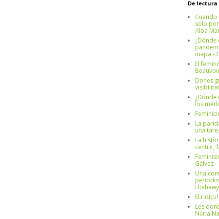
De lectura
Cuando 
solo por
Alba Mar
¿Dónde e
pandemia
mapa - C
El femin
Beauvoi
Dones g
visibilit
¿Dónde e
los medi
Feminici
La parid
una tar
La històr
centre, ‘
Feminism
Gálvez
Una conv
periodis
Eltahawy
El ridíc
Les done
Núria N