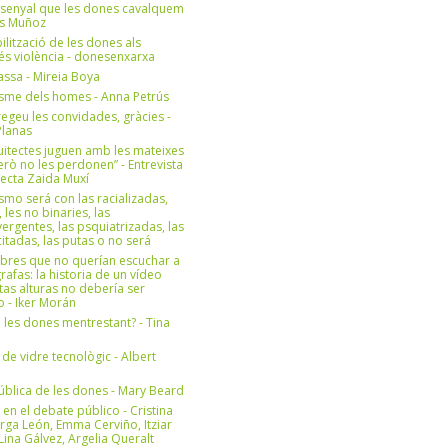
 senyal que les dones cavalquem
es Muñoz
bilització de les dones als
 és violència - donesenxarxa
ssa - Mireia Boya
isme dels homes - Anna Petrús
geu les convidades, gràcies -
Planas
uitectes juguen amb les mateixes
erò no les perdonen” - Entrevista
itecta Zaida Muxí
ismo será con las racializadas,
, les no binaries, las
ergentes, las psquiatrizadas, las
itadas, las putas o no será
bres que no querían escuchar a
rafas: la historia de un vídeo
tas alturas no debería ser
 - Iker Morán
n les dones mentrestant? - Tina
 de vidre tecnològic - Albert
ública de les dones - Mary Beard
 en el debate público - Cristina
rga León, Emma Cerviño, Itziar
ina Gálvez, Argelia Queralt