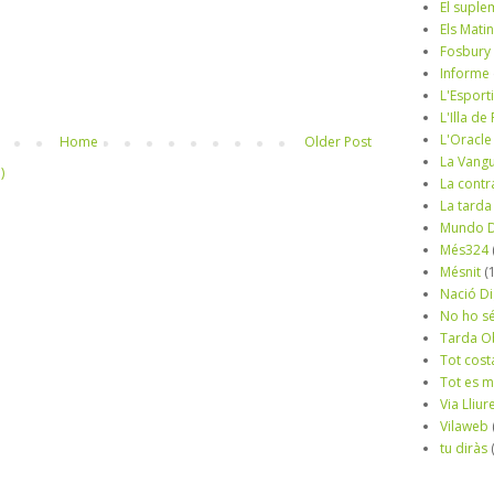
El suple
Els Mati
Fosbury
Informe
L'Esport
L'Illa d
L'Oracle
Home
Older Post
La Vang
)
La contr
La tarda
Mundo D
Més324
Mésnit
(
Nació Di
No ho s
Tarda O
Tot cost
Tot es 
Via Lliur
Vilaweb
tu diràs