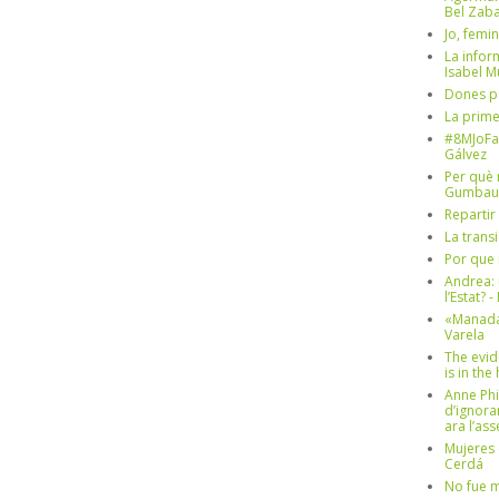
Bel Zaba
Jo, femin
La infor
Isabel 
Dones p
La prim
#8MJoFa
Gálvez
Per què 
Gumbau
Repartir
La trans
Por que 
Andrea: 
l’Estat? 
«Manada
Varela
The evid
is in th
Anne Phi
d’ignora
ara l’as
Mujeres 
Cerdá
No fue m