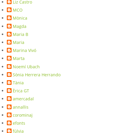
Liz Castro
MCO
Mònica
Magda
Maria B
Maria
Marina Vivó
Marta
Noemí Ubach
Sònia Herrera Herrando
Tània
Èrica GT
amercadal
annallis
corominaj
efonts
fúlvia