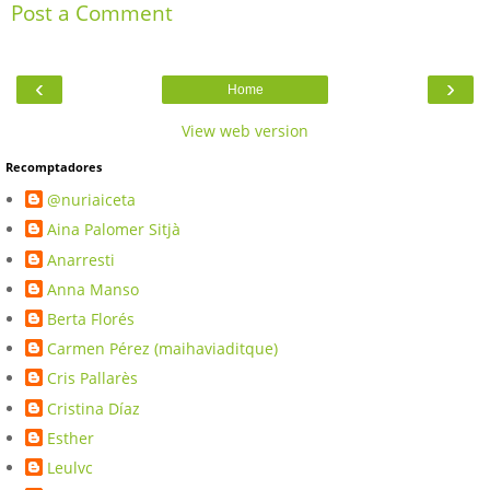
Post a Comment
‹
›
Home
View web version
Recomptadores
@nuriaiceta
Aina Palomer Sitjà
Anarresti
Anna Manso
Berta Florés
Carmen Pérez (maihaviaditque)
Cris Pallarès
Cristina Díaz
Esther
Leulvc