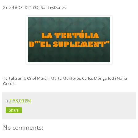
2 de 4 #OSLD24 #OnSónLesDones
Tertúlia amb Oriol March, Marta Monforte, Carles Monguilod i Núria
Orriols.
a
7:53:00 PM
Share
No comments: