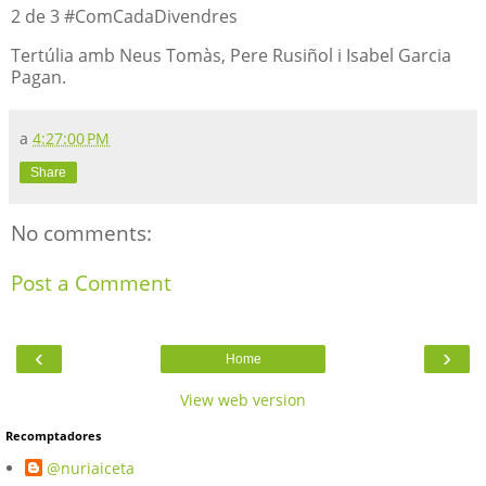
2 de 3 #ComCadaDivendres
Tertúlia amb Neus Tomàs, Pere Rusiñol i Isabel Garcia
Pagan.
a
4:27:00 PM
Share
No comments:
Post a Comment
‹
›
Home
View web version
Recomptadores
@nuriaiceta