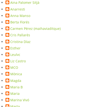
Aina Palomer Sitjà
Anarresti
Anna Manso
Berta Florés
Carmen Pérez (maihaviaditque)
Cris Pallarès
Cristina Díaz
Esther
Leulvc
Liz Castro
MCO
Mònica
Magda
Maria B
Maria
Marina Vivó
Marta