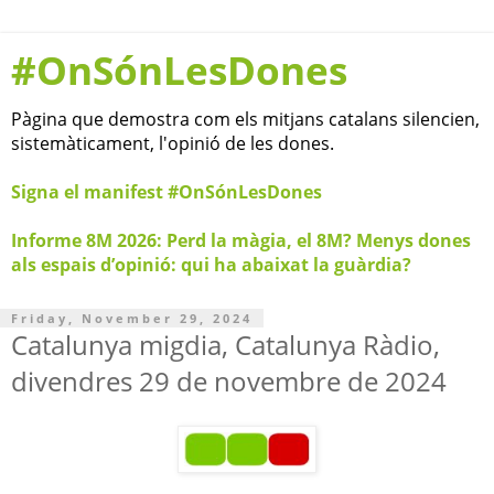
#OnSónLesDones
Pàgina que demostra com els mitjans catalans silencien,
sistemàticament, l'opinió de les dones.
Signa el manifest #OnSónLesDones
Informe 8M 2026: Perd la màgia, el 8M? Menys dones
als espais d’opinió: qui ha abaixat la guàrdia?
Friday, November 29, 2024
Catalunya migdia, Catalunya Ràdio,
divendres 29 de novembre de 2024