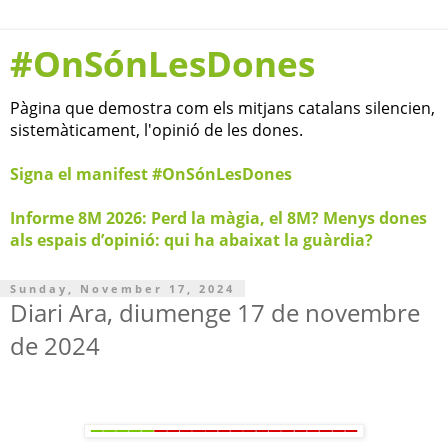
#OnSónLesDones
Pàgina que demostra com els mitjans catalans silencien,
sistemàticament, l'opinió de les dones.
Signa el manifest #OnSónLesDones
Informe 8M 2026: Perd la màgia, el 8M? Menys dones
als espais d’opinió: qui ha abaixat la guàrdia?
Sunday, November 17, 2024
Diari Ara, diumenge 17 de novembre
de 2024