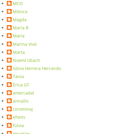
MCO
Mònica
Magda
Maria B
Maria
Marina Vivó
Marta
Noemí Ubach
Sònia Herrera Herrando
Tània
Èrica GT
amercadal
annallis
corominaj
efonts
fúlvia
imuntan