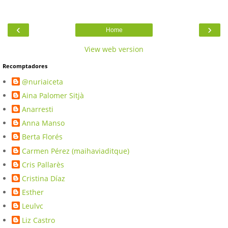
‹
›
Home
View web version
Recomptadores
@nuriaiceta
Aina Palomer Sitjà
Anarresti
Anna Manso
Berta Florés
Carmen Pérez (maihaviaditque)
Cris Pallarès
Cristina Díaz
Esther
Leulvc
Liz Castro