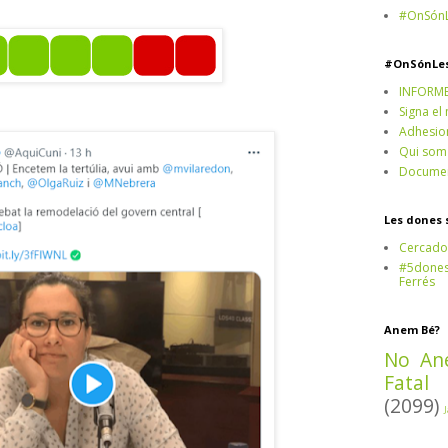
#OnSónL
#OnSónLe
INFORM
Signa el
Adhesio
Qui som
Documen
Les dones 
Cercado
#5dones,
Ferrés
Anem Bé?
No An
Fatal
(2099)