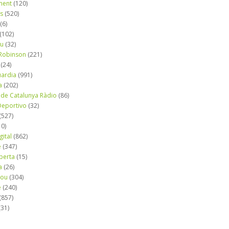
ment
(120)
ns
(520)
(6)
(102)
iu
(32)
e Robinson
(221)
(24)
uardia
(991)
a
(202)
 de Catalunya Ràdio
(86)
eportivo
(32)
(527)
10)
gital
(862)
é
(347)
berta
(15)
a
(26)
mou
(304)
e
(240)
(857)
(31)