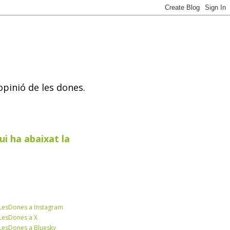
opinió de les dones.
ui ha abaixat la
esDones a Instagram
esDones a X
esDones a Bluesky