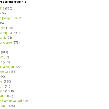
Seccions d'Opinió
l18
(326)
(246)
b Josep Cuní
(215)
184)
dees
(105)
a migdia
(461)
a nit
(94)
a vespre
(273)
a
(913)
ort
(32)
es
(229)
e la Mitjanit
(22)
 de La 1
(56)
610)
nal
(880)
gon
(10)
dico
(1008)
vui
(1089)
de Catalunya Ràdio
(618)
 Rac1
(625)