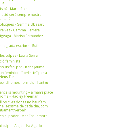
lla
ista? - Marta Rojals
mació serà sempre nostra -
Muntané
olítiques - Gemma Ubasart
era vez - Gemma Herrera
igVaga - Marisa Fernández
m'agrada escriure - Ruth
 les culpes - Laura Serra
ició feminista
no us faci por - Irene Jaume
un feminicidi “perfecte” per a
- Neus Tur
s» d’homes normals - Irantzu
ence is mounting – a man’s place
e home - Hadley Freeman
llips: “Les dones no hauríem
r el sexisme de cada dia, com
setjament verbal”
en el poder - Mar Esquembre
i culpa - Alejandra Agudo