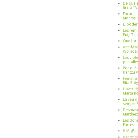
De què e
ficció TV
Encara, e
Montse S
El poder
Les femi
Puig Tau
Que fort
Anti-fas
Worsdal
Les viol
pantalle
Por qué 
Irantzu 
Feminism
Rita Roig
Haver de
Marta Ro
La veu d
sempre? 
Desmascul
Martínez
Les done
Farrés
8-M: ¡Pa
Agerman