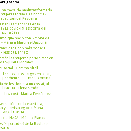
 obligatòria
una mesa de analistas formada
 mujeres todavía es noticia -
eca / Samuel Regueira
stán las científicas en la
? La covid-19 las borra del
ristina Sáez
ismo que nació con Simone de
r - Máriam Martínez-Bascuñán
rans, cada cop més poder i
at - Jessica Bennett
stán las mujeres periodistas en
os? - Julieta Morales
di social - Gemma Altell
ad en los altos cargos en la UE,
ea pendiente - Carme Colomina
ia de les dones a un costat, al
la història’ - Elena Simón
e low cost - Marisa Fernández
ersación con la escritora,
ta y activista egipcia Mona
 - Àngel Garcia
ul de la NASA - Mònica Planas
s (sepultades) de la Bauhaus -
avarro