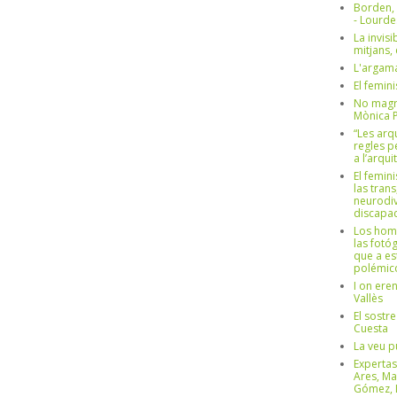
Borden,
- Lourd
La invisi
mitjans,
L'argama
El femin
No magre
Mònica 
“Les arq
regles p
a l’arqu
El femin
las trans
neurodiv
discapac
Los hom
las fotóg
que a es
polémico
I on ere
Vallès
El sostre
Cuesta
La veu p
Expertas
Ares, Ma
Gómez, L