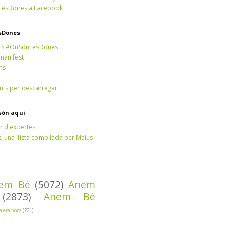
esDones a Facebook
sDones
ES #OnSónLesDones
 manifest
ns
ts per descarregar
són aquí
r d'expertes
 una llista compilada per Meius
em Bé
(5072)
Anem
(2873)
Anem Bé
Ja era hora
(221)