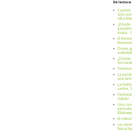
De lectura
Cuando 
solo por
Alba Mar
¿Dónde e
pandemia
mapa - C
El femin
Beauvoi
Dones g
visibilit
¿Dónde e
los medi
Feminici
La parid
una tar
La històr
centre, ‘
Feminism
Gálvez
Una conv
periodis
Eltahawy
El ridíc
Les done
Núria N