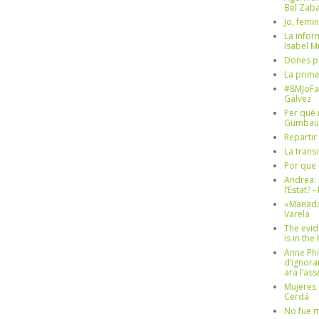
Bel Zaba
Jo, femin
La infor
Isabel 
Dones p
La prim
#8MJoFa
Gálvez
Per què 
Gumbau
Repartir
La trans
Por que 
Andrea: 
l’Estat? 
«Manada
Varela
The evid
is in th
Anne Phi
d’ignora
ara l’as
Mujeres 
Cerdá
No fue m