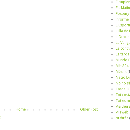
El suple
Els Mati
Fosbury
Informe
L'Esport
L'Illa d
L'Oracle
La Vang
La contr
La tarda
Mundo D
Més324
Mésnit
(
Nació Di
No ho s
Tarda O
Tot cost
Tot es 
Via Lliur
Home
Older Post
Vilaweb
)
tu diràs