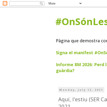
#OnSónLe
Pàgina que demostra com 
Signa el manifest #On
Informe 8M 2026: Perd l
guàrdia?
Monday, July 12, 2021
Aquí, l'estiu (SER C
2021