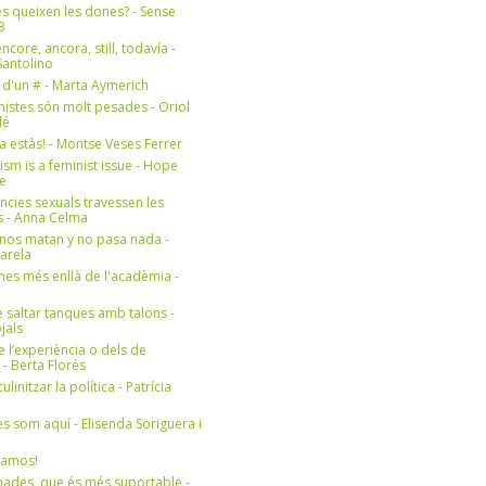
s queixen les dones? - Sense
3
ncore, ancora, still, todavía -
antolino
 d'un # - Marta Aymerich
nistes són molt pesades - Oriol
lé
a estàs! - Montse Veses Ferrer
cism is a feminist issue - Hope
e
ències sexuals travessen les
s - Anna Celma
nos matan y no pasa nada -
Varela
es més enllà de l'acadèmia -
 saltar tanques amb talons -
jals
e l’experiència o dels de
- Berta Florés
initzar la política - Patrícia
s som aquí - Elisenda Soriguera i
ramos!
ades, que és més suportable -