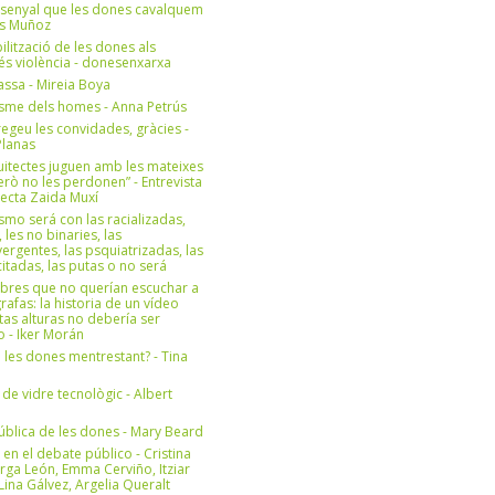
 senyal que les dones cavalquem
es Muñoz
bilització de les dones als
 és violència - donesenxarxa
ssa - Mireia Boya
isme dels homes - Anna Petrús
geu les convidades, gràcies -
Planas
uitectes juguen amb les mateixes
erò no les perdonen” - Entrevista
itecta Zaida Muxí
ismo será con las racializadas,
, les no binaries, las
ergentes, las psquiatrizadas, las
itadas, las putas o no será
bres que no querían escuchar a
rafas: la historia de un vídeo
tas alturas no debería ser
 - Iker Morán
n les dones mentrestant? - Tina
 de vidre tecnològic - Albert
ública de les dones - Mary Beard
 en el debate público - Cristina
rga León, Emma Cerviño, Itziar
ina Gálvez, Argelia Queralt