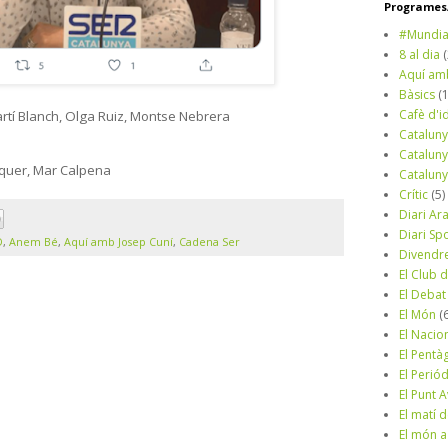
Programes/
#Mundia
8 al dia
Aquí am
Bàsics
(
Cafè d'i
Martí Blanch, Olga Ruiz, Montse Nebrera
Cataluny
Cataluny
laquer, Mar Calpena
Cataluny
Crític
(5)
Diari Ar
Diari Sp
D
,
Anem Bé
,
Aquí amb Josep Cuní
,
Cadena Ser
Divendr
El Club d
El Debat
El Món
(
El Nacio
El Pentà
El Perió
El Punt A
El matí 
El món a