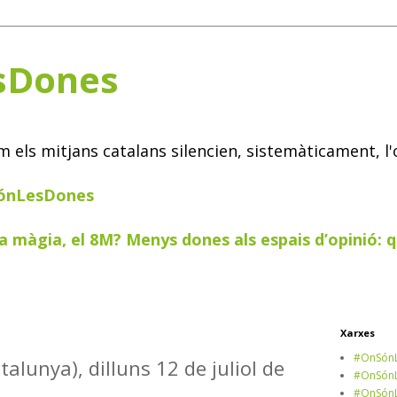
sDones
els mitjans catalans silencien, sistemàticament, l'
SónLesDones
a màgia, el 8M? Menys dones als espais d’opinió: q
Xarxes
#OnSónL
atalunya), dilluns 12 de juliol de
#OnSónL
#OnSónL