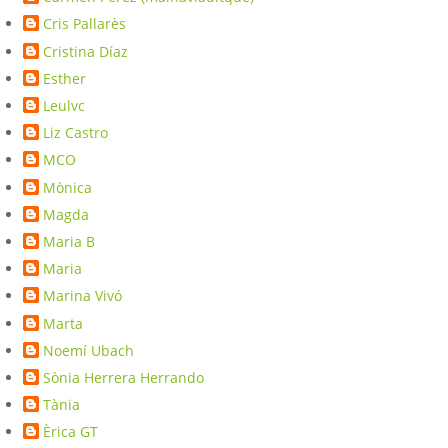
Cris Pallarès
Cristina Díaz
Esther
Leulvc
Liz Castro
MCO
Mònica
Magda
Maria B
Maria
Marina Vivó
Marta
Noemí Ubach
Sònia Herrera Herrando
Tània
Èrica GT