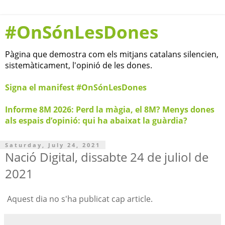
#OnSónLesDones
Pàgina que demostra com els mitjans catalans silencien,
sistemàticament, l'opinió de les dones.
Signa el manifest #OnSónLesDones
Informe 8M 2026: Perd la màgia, el 8M? Menys dones
als espais d’opinió: qui ha abaixat la guàrdia?
Saturday, July 24, 2021
Nació Digital, dissabte 24 de juliol de
2021
Aquest dia no s'ha publicat cap article.