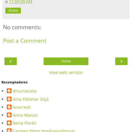
a
11:59:00 AM
Share
No comments:
Post a Comment
‹
›
Home
View web version
Recomptadores
@nuriaiceta
Aina Palomer Sitjà
Anarresti
Anna Manso
Berta Florés
Carmen Pérez (maihaviaditque)