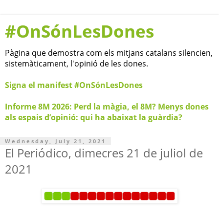
#OnSónLesDones
Pàgina que demostra com els mitjans catalans silencien,
sistemàticament, l'opinió de les dones.
Signa el manifest #OnSónLesDones
Informe 8M 2026: Perd la màgia, el 8M? Menys dones
als espais d’opinió: qui ha abaixat la guàrdia?
Wednesday, July 21, 2021
El Periódico, dimecres 21 de juliol de
2021