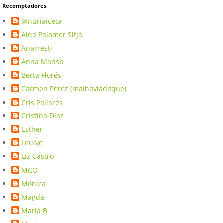
Recomptadores
@nuriaiceta
Aina Palomer Sitjà
Anarresti
Anna Manso
Berta Florés
Carmen Pérez (maihaviaditque)
Cris Pallarès
Cristina Díaz
Esther
Leulvc
Liz Castro
MCO
Mònica
Magda
Maria B