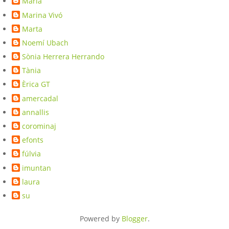
Maria
Marina Vivó
Marta
Noemí Ubach
Sònia Herrera Herrando
Tània
Èrica GT
amercadal
annallis
corominaj
efonts
fúlvia
imuntan
laura
su
Powered by
Blogger
.