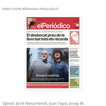
#3de15 #20% #ElPeriódico
#5anysOSLD
Opinió: Jordi Nieva-Fenoll, Joan Tapia, Josep M.