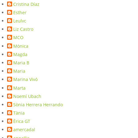
Cristina Díaz
Esther
Leulvc
Liz Castro
MCO
Mònica
Magda
Maria B
Maria
Marina Vivó
Marta
Noemí Ubach
Sònia Herrera Herrando
Tània
Èrica GT
amercadal