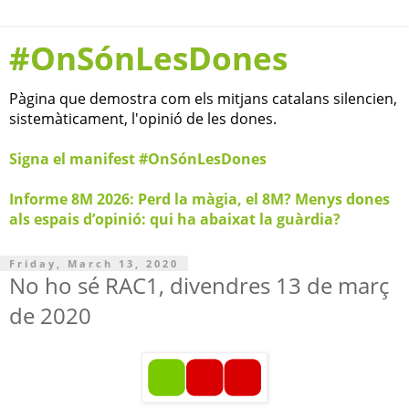
#OnSónLesDones
Pàgina que demostra com els mitjans catalans silencien,
sistemàticament, l'opinió de les dones.
Signa el manifest #OnSónLesDones
Informe 8M 2026: Perd la màgia, el 8M? Menys dones
als espais d’opinió: qui ha abaixat la guàrdia?
Friday, March 13, 2020
No ho sé RAC1, divendres 13 de març
de 2020