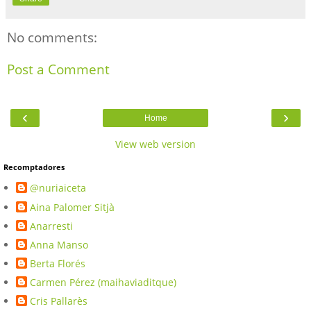
No comments:
Post a Comment
‹
›
Home
View web version
Recomptadores
@nuriaiceta
Aina Palomer Sitjà
Anarresti
Anna Manso
Berta Florés
Carmen Pérez (maihaviaditque)
Cris Pallarès