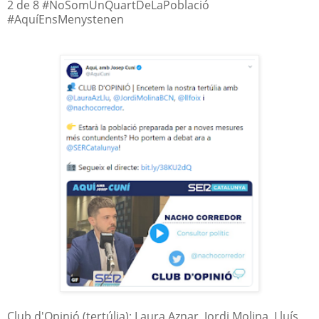
2 de 8 #NoSomUnQuartDeLaPoblació
#AquíEnsMenystenen
Club d'Opinió (tertúlia): Laura Aznar, Jordi Molina, Lluís