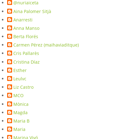
@nuriaiceta
Aina Palomer Sitjà
Anarresti
Anna Manso
Berta Florés
Carmen Pérez (maihaviaditque)
Cris Pallarès
Cristina Díaz
Esther
Leulvc
Liz Castro
MCO
Mònica
Magda
Maria B
Maria
Marina Vivó