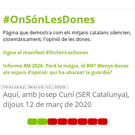
#OnSónLesDones
Pàgina que demostra com els mitjans catalans silencien,
sistemàticament, l'opinió de les dones.
Signa el manifest #OnSónLesDones
Informe 8M 2026: Perd la màgia, el 8M? Menys dones
als espais d’opinió: qui ha abaixat la guàrdia?
Thursday, March 12, 2020
Aquí, amb Josep Cuní (SER Catalunya),
dijous 12 de març de 2020