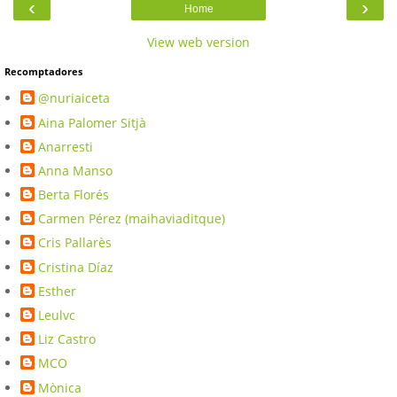
‹
›
Home
View web version
Recomptadores
@nuriaiceta
Aina Palomer Sitjà
Anarresti
Anna Manso
Berta Florés
Carmen Pérez (maihaviaditque)
Cris Pallarès
Cristina Díaz
Esther
Leulvc
Liz Castro
MCO
Mònica