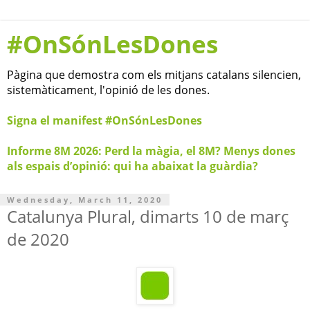
#OnSónLesDones
Pàgina que demostra com els mitjans catalans silencien,
sistemàticament, l'opinió de les dones.
Signa el manifest #OnSónLesDones
Informe 8M 2026: Perd la màgia, el 8M? Menys dones
als espais d’opinió: qui ha abaixat la guàrdia?
Wednesday, March 11, 2020
Catalunya Plural, dimarts 10 de març
de 2020