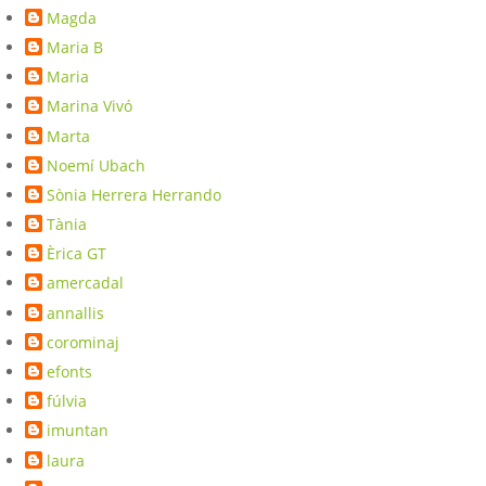
Magda
Maria B
Maria
Marina Vivó
Marta
Noemí Ubach
Sònia Herrera Herrando
Tània
Èrica GT
amercadal
annallis
corominaj
efonts
fúlvia
imuntan
laura