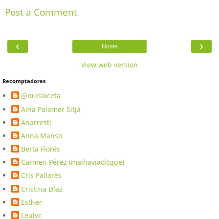
Post a Comment
‹
›
Home
View web version
Recomptadores
@nuriaiceta
Aina Palomer Sitjà
Anarresti
Anna Manso
Berta Florés
Carmen Pérez (maihaviaditque)
Cris Pallarès
Cristina Díaz
Esther
Leulvc