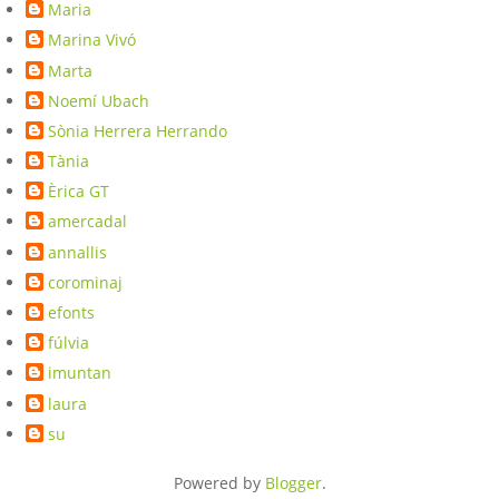
Maria
Marina Vivó
Marta
Noemí Ubach
Sònia Herrera Herrando
Tània
Èrica GT
amercadal
annallis
corominaj
efonts
fúlvia
imuntan
laura
su
Powered by
Blogger
.