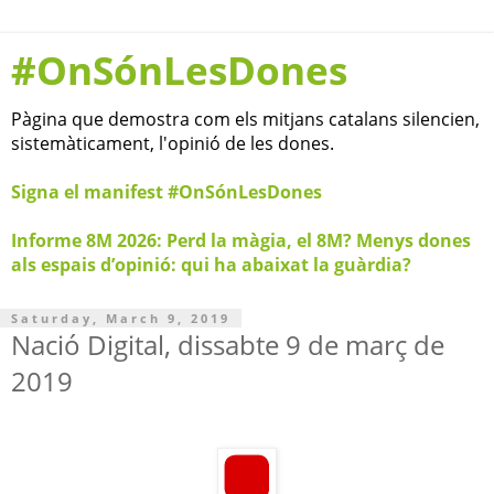
#OnSónLesDones
Pàgina que demostra com els mitjans catalans silencien,
sistemàticament, l'opinió de les dones.
Signa el manifest #OnSónLesDones
Informe 8M 2026: Perd la màgia, el 8M? Menys dones
als espais d’opinió: qui ha abaixat la guàrdia?
Saturday, March 9, 2019
Nació Digital, dissabte 9 de març de
2019