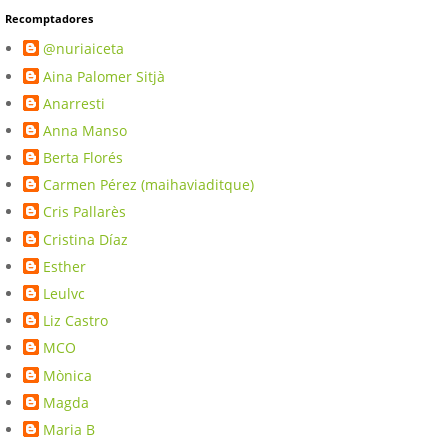
Recomptadores
@nuriaiceta
Aina Palomer Sitjà
Anarresti
Anna Manso
Berta Florés
Carmen Pérez (maihaviaditque)
Cris Pallarès
Cristina Díaz
Esther
Leulvc
Liz Castro
MCO
Mònica
Magda
Maria B