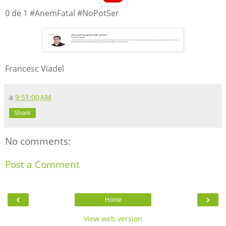
0 de 1 #AnemFatal #NoPotSer
Francesc Viadel
a
9:51:00 AM
Share
No comments:
Post a Comment
‹
›
Home
View web version