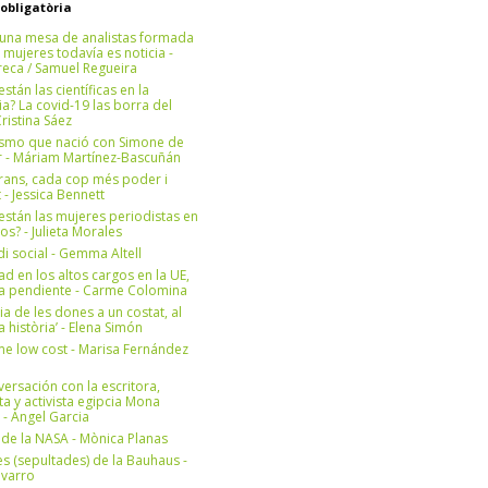
 obligatòria
una mesa de analistas formada
 mujeres todavía es noticia -
eca / Samuel Regueira
stán las científicas en la
? La covid-19 las borra del
ristina Sáez
ismo que nació con Simone de
r - Máriam Martínez-Bascuñán
rans, cada cop més poder i
at - Jessica Bennett
stán las mujeres periodistas en
os? - Julieta Morales
di social - Gemma Altell
ad en los altos cargos en la UE,
ea pendiente - Carme Colomina
ia de les dones a un costat, al
la història’ - Elena Simón
e low cost - Marisa Fernández
ersación con la escritora,
ta y activista egipcia Mona
 - Àngel Garcia
ul de la NASA - Mònica Planas
s (sepultades) de la Bauhaus -
avarro