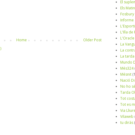
El suple
Els Mati
Fosbury
Informe
L'Esport
L'Illa d
L'Oracle
Home
Older Post
La Vang
)
La contr
La tarda
Mundo D
Més324
Mésnit
(
Nació Di
No ho s
Tarda O
Tot cost
Tot es 
Via Lliur
Vilaweb
tu diràs