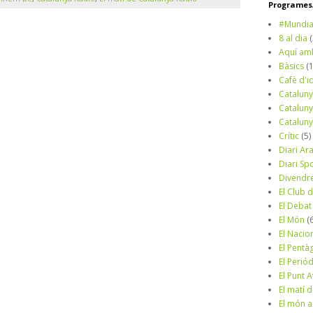
Programes/
#Mundia
8 al dia
Aquí am
Bàsics
(
Cafè d'i
Cataluny
Cataluny
Cataluny
Crític
(5)
Diari Ar
Diari Sp
Divendr
El Club d
El Debat
El Món
(
El Nacio
El Pentà
El Perió
El Punt A
El matí 
El món a