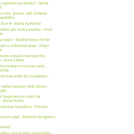
s queixen les dones? - Sense
3
ncore, ancora, still, todavía -
antolino
 d'un # - Marta Aymerich
nistes són molt pesades - Oriol
lé
a estàs! - Montse Veses Ferrer
cism is a feminist issue - Hope
e
ències sexuals travessen les
s - Anna Celma
nos matan y no pasa nada -
Varela
es més enllà de l'acadèmia -
 saltar tanques amb talons -
jals
e l’experiència o dels de
- Berta Florés
initzar la política - Patrícia
s som aquí - Elisenda Soriguera i
ramos!
ades, que és més suportable -