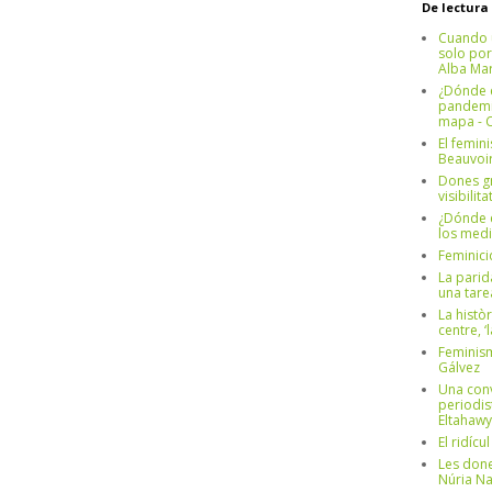
De lectura
Cuando 
solo por
Alba Mar
¿Dónde e
pandemia
mapa - C
El femin
Beauvoi
Dones g
visibilit
¿Dónde e
los medi
Feminici
La parid
una tar
La històr
centre, ‘
Feminism
Gálvez
Una conv
periodis
Eltahawy
El ridíc
Les done
Núria N