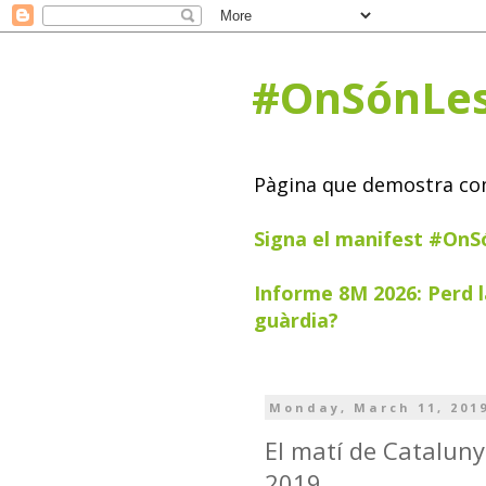
#OnSónLe
Pàgina que demostra com 
Signa el manifest #On
Informe 8M 2026: Perd l
guàrdia?
Monday, March 11, 201
El matí de Cataluny
2019