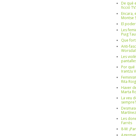
De què e
ficció TV
Encara, e
Montse S
El poder
Les femi
Puig Tau
Que fort
Anti-fas
Worsdal
Les viol
pantalle
Por qué 
Irantzu 
Feminism
Rita Roig
Haver de
Marta Ro
La veu d
sempre? 
Desmascul
Martínez
Les done
Farrés
8-M: ¡Pa
Agerman