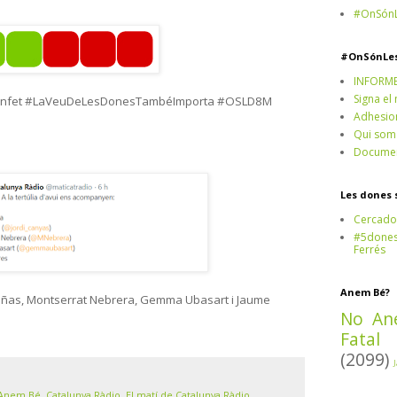
#OnSónL
#OnSónLe
INFORM
Signa el
#benfet #LaVeuDeLesDonesTambéImporta #OSLD8M
Adhesio
Qui som
Documen
Les dones 
Cercado
#5dones,
Ferrés
Anem Bé?
i Cañas, Montserrat Nebrera, Gemma Ubasart i Jaume
No An
Fatal
(2099)
Anem Bé
,
Catalunya Ràdio
,
El matí de Catalunya Ràdio