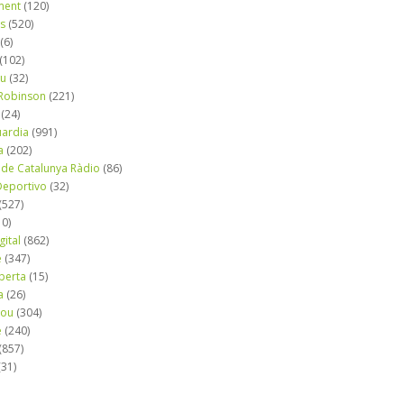
ment
(120)
ns
(520)
(6)
(102)
iu
(32)
e Robinson
(221)
(24)
uardia
(991)
a
(202)
 de Catalunya Ràdio
(86)
eportivo
(32)
(527)
10)
gital
(862)
é
(347)
berta
(15)
a
(26)
mou
(304)
e
(240)
(857)
(31)