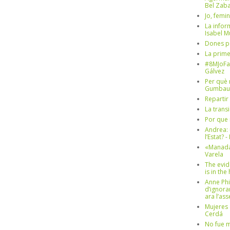
Bel Zaba
Jo, femin
La infor
Isabel 
Dones p
La prim
#8MJoFa
Gálvez
Per què 
Gumbau
Repartir
La trans
Por que 
Andrea: 
l’Estat? 
«Manada
Varela
The evid
is in th
Anne Phi
d’ignora
ara l’as
Mujeres 
Cerdá
No fue m