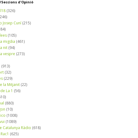
Seccions d'Opinió
l18
(326)
(246)
b Josep Cuní
(215)
184)
dees
(105)
a migdia
(461)
a nit
(94)
a vespre
(273)
a
(913)
ort
(32)
es
(229)
e la Mitjanit
(22)
 de La 1
(56)
610)
nal
(880)
gon
(10)
dico
(1008)
vui
(1089)
de Catalunya Ràdio
(618)
 Rac1
(625)