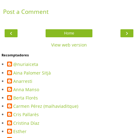
Post a Comment
‹
›
Home
View web version
Recomptadores
@nuriaiceta
Aina Palomer Sitjà
Anarresti
Anna Manso
Berta Florés
Carmen Pérez (maihaviaditque)
Cris Pallarès
Cristina Díaz
Esther