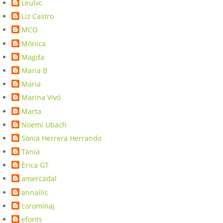
Leulvc
Liz Castro
MCO
Mònica
Magda
Maria B
Maria
Marina Vivó
Marta
Noemí Ubach
Sònia Herrera Herrando
Tània
Èrica GT
amercadal
annallis
corominaj
efonts