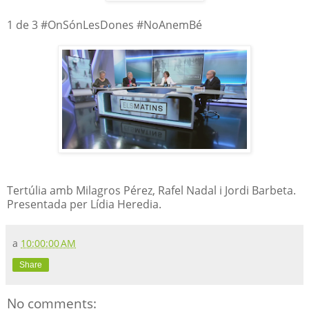
1 de 3 #OnSónLesDones #NoAnemBé
Tertúlia amb Milagros Pérez, Rafel Nadal i Jordi Barbeta.
Presentada per Lídia Heredia.
a
10:00:00 AM
Share
No comments: