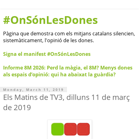
#OnSónLesDones
Pàgina que demostra com els mitjans catalans silencien,
sistemàticament, l'opinió de les dones.
Signa el manifest #OnSónLesDones
Informe 8M 2026: Perd la màgia, el 8M? Menys dones
als espais d’opinió: qui ha abaixat la guàrdia?
Monday, March 11, 2019
Els Matins de TV3, dilluns 11 de març
de 2019