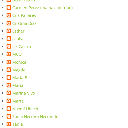
Carmen Pérez (maihaviaditque)
Cris Pallarès
Cristina Díaz
Esther
Leulvc
Liz Castro
MCO
Mònica
Magda
Maria B
Maria
Marina Vivó
Marta
Noemí Ubach
Sònia Herrera Herrando
Tània