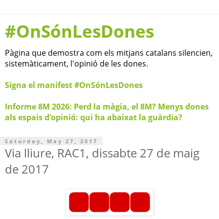
#OnSónLesDones
Pàgina que demostra com els mitjans catalans silencien,
sistemàticament, l'opinió de les dones.
Signa el manifest #OnSónLesDones
Informe 8M 2026: Perd la màgia, el 8M? Menys dones
als espais d’opinió: qui ha abaixat la guàrdia?
Saturday, May 27, 2017
Via lliure, RAC1, dissabte 27 de maig
de 2017