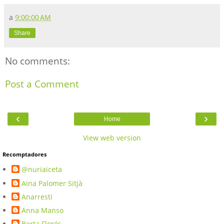
a
9:00:00 AM
Share
No comments:
Post a Comment
‹
›
Home
View web version
Recomptadores
@nuriaiceta
Aina Palomer Sitjà
Anarresti
Anna Manso
Berta Florés