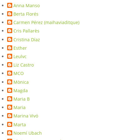
Anna Manso
Berta Florés
Carmen Pérez (maihaviaditque)
Cris Pallarès
Cristina Díaz
Esther
Leulvc
Liz Castro
MCO
Mònica
Magda
Maria B
Maria
Marina Vivó
Marta
Noemí Ubach