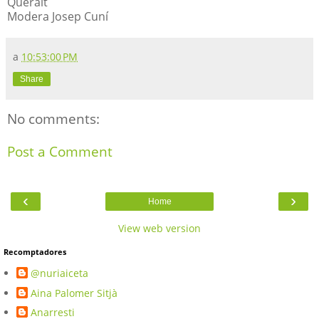
Queralt
Modera Josep Cuní
a
10:53:00 PM
Share
No comments:
Post a Comment
‹
›
Home
View web version
Recomptadores
@nuriaiceta
Aina Palomer Sitjà
Anarresti