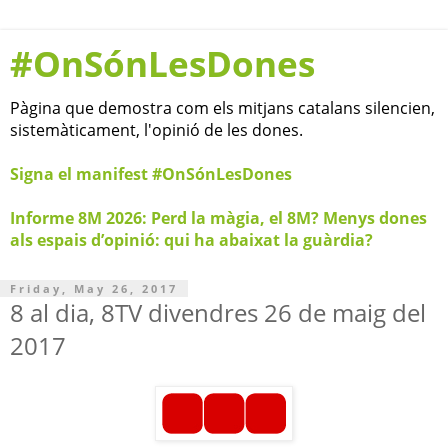
#OnSónLesDones
Pàgina que demostra com els mitjans catalans silencien,
sistemàticament, l'opinió de les dones.
Signa el manifest #OnSónLesDones
Informe 8M 2026: Perd la màgia, el 8M? Menys dones
als espais d’opinió: qui ha abaixat la guàrdia?
Friday, May 26, 2017
8 al dia, 8TV divendres 26 de maig del
2017