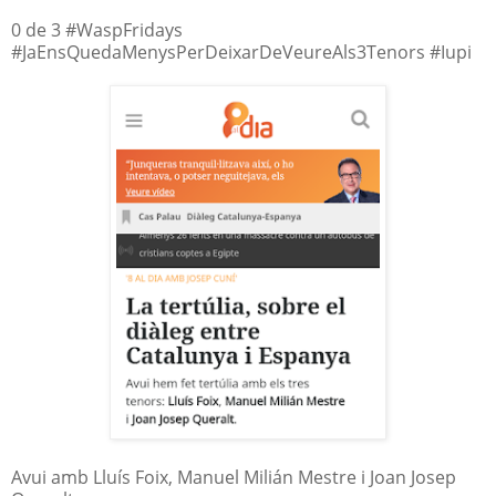
0 de 3 #WaspFridays
#JaEnsQuedaMenysPerDeixarDeVeureAls3Tenors #Iupi
Avui amb Lluís Foix, Manuel Milián Mestre i Joan Josep