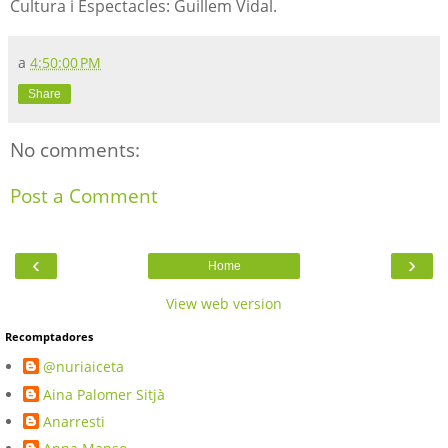
Cultura i Espectacles: Guillem Vidal.
a
4:50:00 PM
Share
No comments:
Post a Comment
‹
›
Home
View web version
Recomptadores
@nuriaiceta
Aina Palomer Sitjà
Anarresti