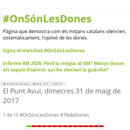
#OnSónLesDones
Pàgina que demostra com els mitjans catalans silencien,
sistemàticament, l'opinió de les dones.
Signa el manifest #OnSónLesDones
Informe 8M 2026: Perd la màgia, el 8M? Menys dones
als espais d’opinió: qui ha abaixat la guàrdia?
Wednesday, May 31, 2017
El Punt Avui, dimecres 31 de maig de
2017
1 de 15 #OnSónLesDones #7%deDones