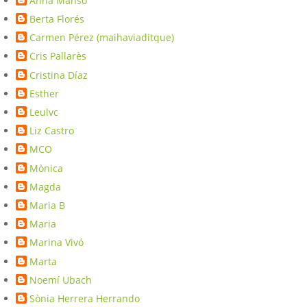
Anna Manso
Berta Florés
Carmen Pérez (maihaviaditque)
Cris Pallarès
Cristina Díaz
Esther
Leulvc
Liz Castro
MCO
Mònica
Magda
Maria B
Maria
Marina Vivó
Marta
Noemí Ubach
Sònia Herrera Herrando