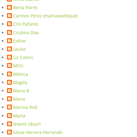
Berta Florés
Carmen Pérez (maihaviaditque)
Cris Pallarès
Cristina Díaz
Esther
Leulvc
Liz Castro
MCO
Mònica
Magda
Maria B
Maria
Marina Vivó
Marta
Noemí Ubach
Sònia Herrera Herrando