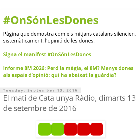
#OnSónLesDones
Pàgina que demostra com els mitjans catalans silencien,
sistemàticament, l'opinió de les dones.
Signa el manifest #OnSónLesDones
Informe 8M 2026: Perd la màgia, el 8M? Menys dones
als espais d’opinió: qui ha abaixat la guàrdia?
Tuesday, September 13, 2016
El matí de Catalunya Ràdio, dimarts 13
de setembre de 2016