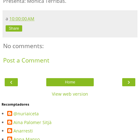
Presenta: Mònica Terribas.
a
10:00:00 AM
Share
No comments:
Post a Comment
‹
›
Home
View web version
Recomptadores
@nuriaiceta
Aina Palomer Sitjà
Anarresti
Anna Manso