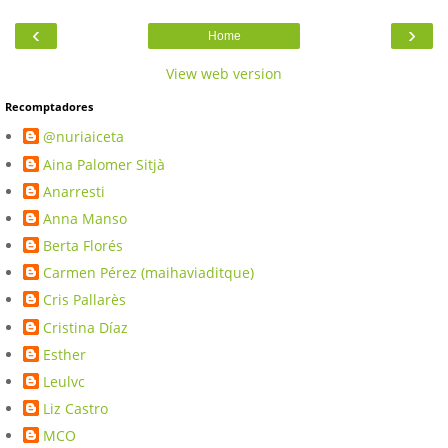
‹
›
Home
View web version
Recomptadores
@nuriaiceta
Aina Palomer Sitjà
Anarresti
Anna Manso
Berta Florés
Carmen Pérez (maihaviaditque)
Cris Pallarès
Cristina Díaz
Esther
Leulvc
Liz Castro
MCO