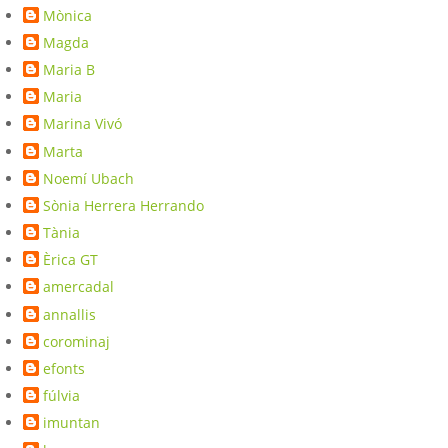
Mònica
Magda
Maria B
Maria
Marina Vivó
Marta
Noemí Ubach
Sònia Herrera Herrando
Tània
Èrica GT
amercadal
annallis
corominaj
efonts
fúlvia
imuntan