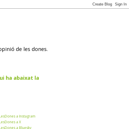
opinió de les dones.
ui ha abaixat la
esDones a Instagram
esDones a X
esDones a Bluesky