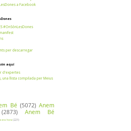
esDones a Facebook
sDones
ES #OnSónLesDones
 manifest
ns
ts per descarregar
són aquí
r d'expertes
 una llista compilada per Meius
em Bé
(5072)
Anem
(2873)
Anem Bé
Ja era hora
(221)