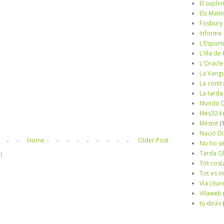
El suple
Els Mati
Fosbury
Informe
L'Esport
L'Illa d
L'Oracle
La Vang
La contr
La tarda
Mundo D
Més324
Mésnit
(
Nació Di
Home
Older Post
No ho s
Tarda O
)
Tot cost
Tot es 
Via Lliur
Vilaweb
tu diràs