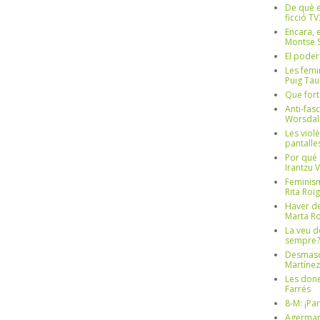
De què e
ficció TV
Encara, e
Montse S
El poder
Les femi
Puig Tau
Que fort
Anti-fas
Worsdal
Les viol
pantalle
Por qué 
Irantzu 
Feminism
Rita Roig
Haver de
Marta Ro
La veu d
sempre? 
Desmascul
Martínez
Les done
Farrés
8-M: ¡Pa
Agerman