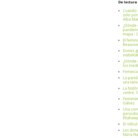
De lectura
Cuando 
solo por
Alba Mar
¿Dónde e
pandemia
mapa - C
El femin
Beauvoi
Dones g
visibilit
¿Dónde e
los medi
Feminici
La parid
una tar
La històr
centre, ‘
Feminism
Gálvez
Una conv
periodis
Eltahawy
El ridíc
Les done
Núria N