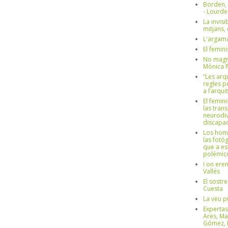
Borden,
- Lourd
La invisi
mitjans,
L'argama
El femin
No magre
Mònica 
“Les arq
regles p
a l’arqu
El femin
las trans
neurodiv
discapac
Los hom
las fotóg
que a es
polémico
I on ere
Vallès
El sostre
Cuesta
La veu p
Expertas
Ares, Ma
Gómez, L