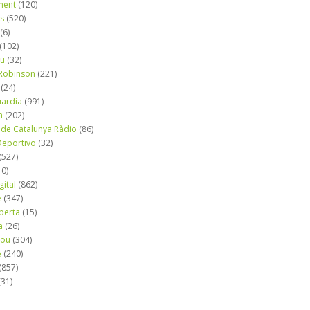
ment
(120)
ns
(520)
(6)
(102)
iu
(32)
e Robinson
(221)
(24)
uardia
(991)
a
(202)
 de Catalunya Ràdio
(86)
eportivo
(32)
(527)
10)
gital
(862)
é
(347)
berta
(15)
a
(26)
mou
(304)
e
(240)
(857)
(31)