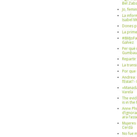
Bel Zaba
Jo, femin
La infor
Isabel 
Dones p
La prim
#8MJoFa
Gálvez
Per què 
Gumbau
Repartir
La trans
Por que 
Andrea: 
l’Estat? 
«Manada
Varela
The evid
is in th
Anne Phi
d’ignora
ara l’as
Mujeres 
Cerdá
No fue m