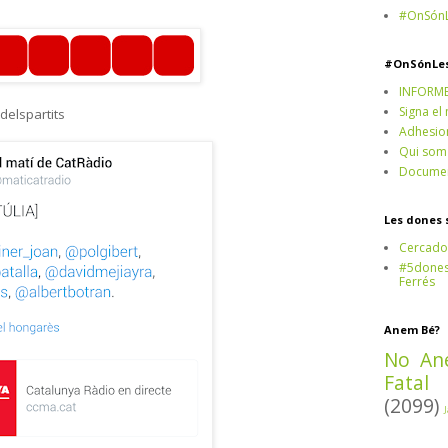
#OnSónL
#OnSónLe
INFORM
Signa el
elspartits
Adhesio
Qui som
Documen
Les dones 
Cercado
#5dones,
Ferrés
Anem Bé?
No An
Fatal
(2099)