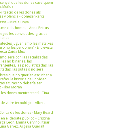
 senyal que les dones cavalquem
es Muñoz
bilització de les dones als
 és violència - donesenxarxa
ssa - Mireia Boya
isme dels homes - Anna Petrús
geu les convidades, gràcies -
Planas
uitectes juguen amb les mateixes
erò no les perdonen” - Entrevista
itecta Zaida Muxí
ismo será con las racializadas,
, les no binaries, las
ergentes, las psquiatrizadas, las
itadas, las putas o no será
bres que no querían escuchar a
rafas: la historia de un vídeo
tas alturas no debería ser
 - Iker Morán
n les dones mentrestant? - Tina
 de vidre tecnològic - Albert
ública de les dones - Mary Beard
 en el debate público - Cristina
rga León, Emma Cerviño, Itziar
ina Gálvez, Argelia Queralt