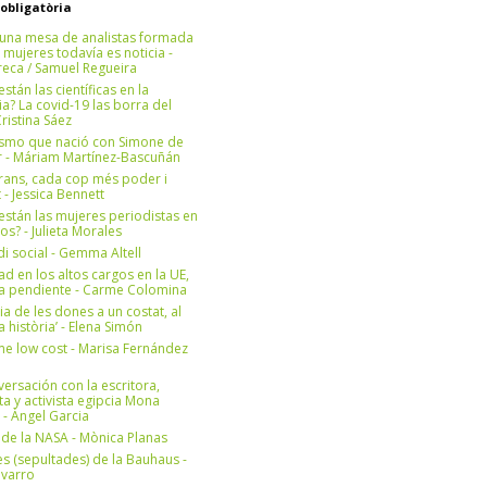
 obligatòria
una mesa de analistas formada
 mujeres todavía es noticia -
eca / Samuel Regueira
stán las científicas en la
? La covid-19 las borra del
ristina Sáez
ismo que nació con Simone de
r - Máriam Martínez-Bascuñán
rans, cada cop més poder i
at - Jessica Bennett
stán las mujeres periodistas en
os? - Julieta Morales
di social - Gemma Altell
ad en los altos cargos en la UE,
ea pendiente - Carme Colomina
ia de les dones a un costat, al
la història’ - Elena Simón
e low cost - Marisa Fernández
ersación con la escritora,
ta y activista egipcia Mona
 - Àngel Garcia
ul de la NASA - Mònica Planas
s (sepultades) de la Bauhaus -
avarro