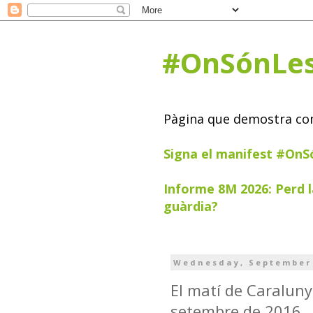
#OnSónLe
Pàgina que demostra com 
Signa el manifest #On
Informe 8M 2026: Perd l
guàrdia?
Wednesday, September 
El matí de Caraluny
setembre de 2016