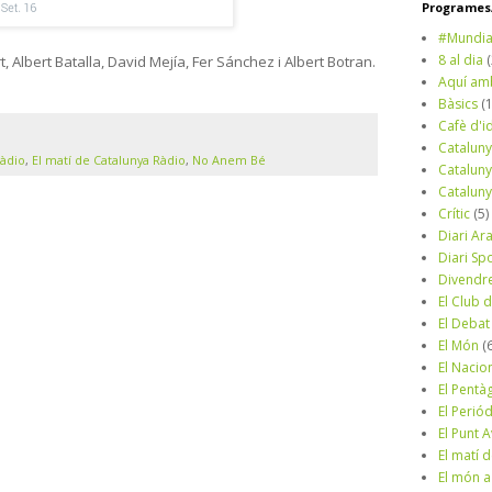
Programes/
#Mundia
8 al dia
, Albert Batalla, David Mejía, Fer Sánchez i Albert Botran.
Aquí am
Bàsics
(
Cafè d'i
Cataluny
Ràdio
,
El matí de Catalunya Ràdio
,
No Anem Bé
Cataluny
Cataluny
Crític
(5)
Diari Ar
Diari Sp
Divendr
El Club d
El Debat
El Món
(
El Nacio
El Pentà
El Perió
El Punt A
El matí 
El món a