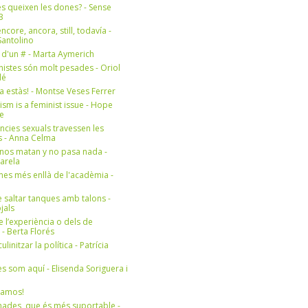
s queixen les dones? - Sense
3
ncore, ancora, still, todavía -
antolino
 d'un # - Marta Aymerich
nistes són molt pesades - Oriol
lé
a estàs! - Montse Veses Ferrer
cism is a feminist issue - Hope
e
ències sexuals travessen les
s - Anna Celma
nos matan y no pasa nada -
Varela
es més enllà de l'acadèmia -
 saltar tanques amb talons -
jals
e l’experiència o dels de
- Berta Florés
initzar la política - Patrícia
s som aquí - Elisenda Soriguera i
ramos!
ades, que és més suportable -