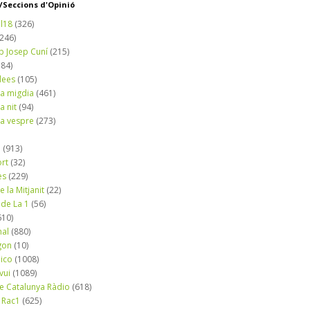
Seccions d'Opinió
l18
(326)
(246)
b Josep Cuní
(215)
184)
dees
(105)
a migdia
(461)
a nit
(94)
a vespre
(273)
a
(913)
ort
(32)
es
(229)
e la Mitjanit
(22)
 de La 1
(56)
610)
nal
(880)
gon
(10)
dico
(1008)
vui
(1089)
de Catalunya Ràdio
(618)
 Rac1
(625)