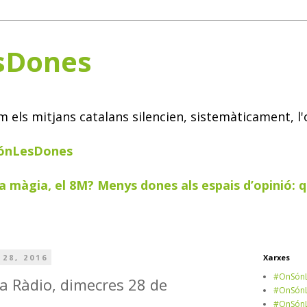
sDones
els mitjans catalans silencien, sistemàticament, l'
SónLesDones
a màgia, el 8M? Menys dones als espais d’opinió: q
28, 2016
Xarxes
#OnSónL
a Ràdio, dimecres 28 de
#OnSónL
#OnSónL