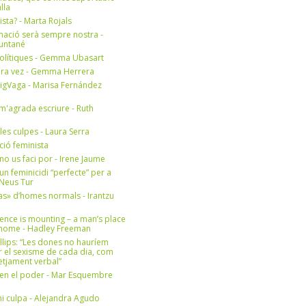
lla
ista? - Marta Rojals
mació serà sempre nostra -
Muntané
olítiques - Gemma Ubasart
era vez - Gemma Herrera
igVaga - Marisa Fernández
m'agrada escriure - Ruth
 les culpes - Laura Serra
ició feminista
no us faci por - Irene Jaume
un feminicidi “perfecte” per a
- Neus Tur
s» d’homes normals - Irantzu
ence is mounting – a man’s place
e home - Hadley Freeman
llips: “Les dones no hauríem
r el sexisme de cada dia, com
setjament verbal”
en el poder - Mar Esquembre
i culpa - Alejandra Agudo