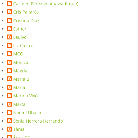
Carmen Pérez (maihaviaditque)
Cris Pallarès
Cristina Díaz
Esther
Leulvc
Liz Castro
MCO
Mònica
Magda
Maria B
Maria
Marina Vivó
Marta
Noemí Ubach
Sònia Herrera Herrando
Tània
Èrica GT