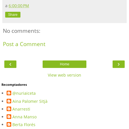
a
6:00:00 PM
Share
No comments:
Post a Comment
‹
›
Home
View web version
Recomptadores
@nuriaiceta
Aina Palomer Sitjà
Anarresti
Anna Manso
Berta Florés