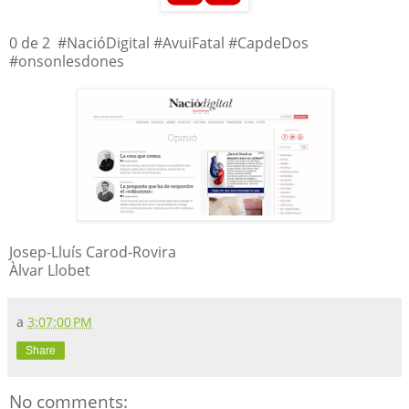
0 de 2 #NacióDigital #AvuiFatal #CapdeDos
#onsonlesdones
Josep-Lluís Carod-Rovira
Àlvar Llobet
a
3:07:00 PM
Share
No comments: