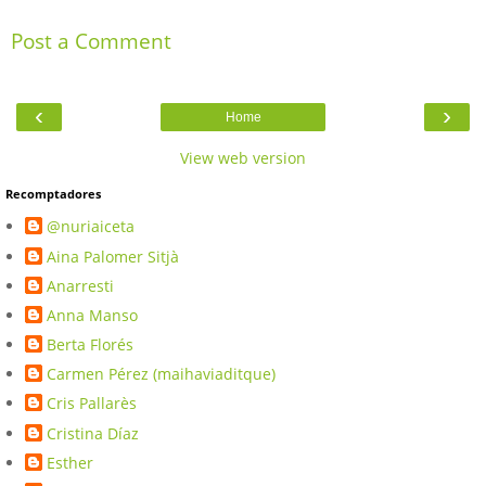
Post a Comment
‹
›
Home
View web version
Recomptadores
@nuriaiceta
Aina Palomer Sitjà
Anarresti
Anna Manso
Berta Florés
Carmen Pérez (maihaviaditque)
Cris Pallarès
Cristina Díaz
Esther