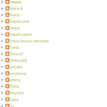
Magda
Maria B
Maria
Marina Vivó
Marta
Noemí Ubach
Sònia Herrera Herrando
Tània
Èrica GT
amercadal
annallis
corominaj
efonts
fúlvia
imuntan
laura
su