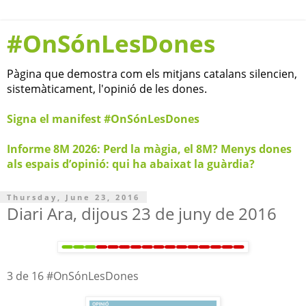
#OnSónLesDones
Pàgina que demostra com els mitjans catalans silencien,
sistemàticament, l'opinió de les dones.
Signa el manifest #OnSónLesDones
Informe 8M 2026: Perd la màgia, el 8M? Menys dones
als espais d’opinió: qui ha abaixat la guàrdia?
Thursday, June 23, 2016
Diari Ara, dijous 23 de juny de 2016
3 de 16 #OnSónLesDones