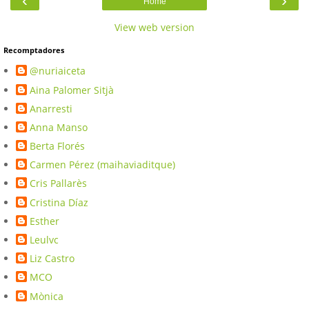
‹
›
Home
View web version
Recomptadores
@nuriaiceta
Aina Palomer Sitjà
Anarresti
Anna Manso
Berta Florés
Carmen Pérez (maihaviaditque)
Cris Pallarès
Cristina Díaz
Esther
Leulvc
Liz Castro
MCO
Mònica