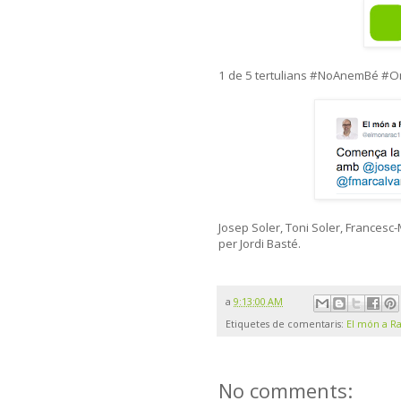
1 de 5 tertulians #NoAnemBé #
Josep Soler, Toni Soler, Frances
per Jordi Basté.
a
9:13:00 AM
Etiquetes de comentaris:
El món a R
No comments: