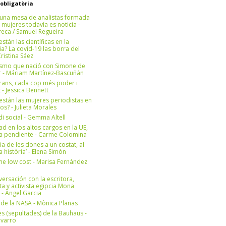
 obligatòria
una mesa de analistas formada
 mujeres todavía es noticia -
eca / Samuel Regueira
stán las científicas en la
? La covid-19 las borra del
ristina Sáez
ismo que nació con Simone de
r - Máriam Martínez-Bascuñán
rans, cada cop més poder i
at - Jessica Bennett
stán las mujeres periodistas en
os? - Julieta Morales
di social - Gemma Altell
ad en los altos cargos en la UE,
ea pendiente - Carme Colomina
ia de les dones a un costat, al
la història’ - Elena Simón
e low cost - Marisa Fernández
ersación con la escritora,
ta y activista egipcia Mona
 - Àngel Garcia
ul de la NASA - Mònica Planas
s (sepultades) de la Bauhaus -
avarro