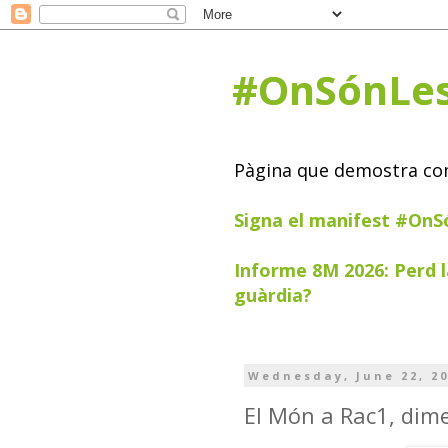
#OnSónLe
Pàgina que demostra com 
Signa el manifest #On
Informe 8M 2026: Perd l
guàrdia?
Wednesday, June 22, 2
El Món a Rac1, dim