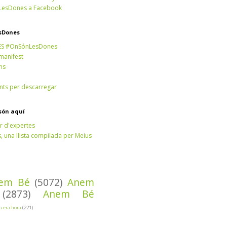
esDones a Facebook
sDones
ES #OnSónLesDones
 manifest
ns
ts per descarregar
són aquí
r d'expertes
 una llista compilada per Meius
em Bé
(5072)
Anem
(2873)
Anem Bé
Ja era hora
(221)