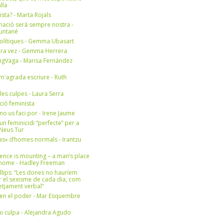
lla
ista? - Marta Rojals
mació serà sempre nostra -
Muntané
olítiques - Gemma Ubasart
era vez - Gemma Herrera
igVaga - Marisa Fernández
m'agrada escriure - Ruth
 les culpes - Laura Serra
ició feminista
no us faci por - Irene Jaume
un feminicidi “perfecte” per a
- Neus Tur
s» d’homes normals - Irantzu
ence is mounting – a man’s place
e home - Hadley Freeman
llips: “Les dones no hauríem
r el sexisme de cada dia, com
setjament verbal”
en el poder - Mar Esquembre
i culpa - Alejandra Agudo