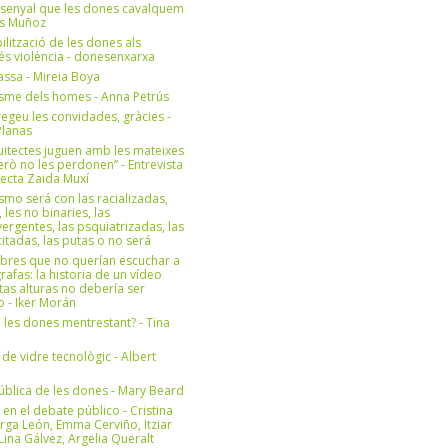
 senyal que les dones cavalquem
es Muñoz
bilització de les dones als
 és violència - donesenxarxa
ssa - Mireia Boya
isme dels homes - Anna Petrús
geu les convidades, gràcies -
Planas
uitectes juguen amb les mateixes
erò no les perdonen” - Entrevista
itecta Zaida Muxí
ismo será con las racializadas,
, les no binaries, las
ergentes, las psquiatrizadas, las
itadas, las putas o no será
bres que no querían escuchar a
rafas: la historia de un vídeo
tas alturas no debería ser
 - Iker Morán
n les dones mentrestant? - Tina
 de vidre tecnològic - Albert
ública de les dones - Mary Beard
 en el debate público - Cristina
rga León, Emma Cerviño, Itziar
ina Gálvez, Argelia Queralt