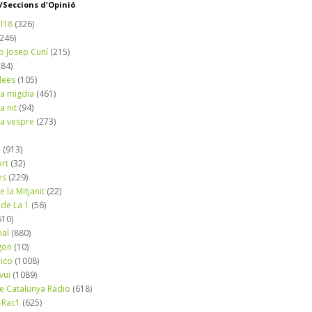
Seccions d'Opinió
l18
(326)
(246)
b Josep Cuní
(215)
184)
dees
(105)
a migdia
(461)
a nit
(94)
a vespre
(273)
a
(913)
ort
(32)
es
(229)
e la Mitjanit
(22)
 de La 1
(56)
610)
nal
(880)
gon
(10)
dico
(1008)
vui
(1089)
de Catalunya Ràdio
(618)
 Rac1
(625)