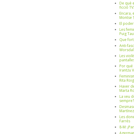
De què e
ficció TV
Encara, e
Montse S
El poder
Les femi
Puig Tau
Que fort
Anti-fas
Worsdal
Les viol
pantalle
Por qué 
Irantzu 
Feminism
Rita Roig
Haver de
Marta Ro
La veu d
sempre? 
Desmascul
Martínez
Les done
Farrés
8-M: ¡Pa
Agerman