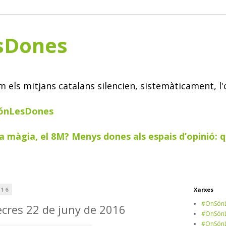
sDones
els mitjans catalans silencien, sistemàticament, l'
SónLesDones
a màgia, el 8M? Menys dones als espais d’opinió: q
016
Xarxes
#OnSónL
ecres 22 de juny de 2016
#OnSónL
#OnSónL