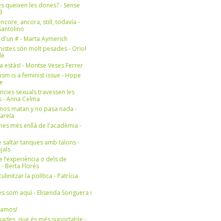
s queixen les dones? - Sense
3
ncore, ancora, still, todavía -
antolino
 d'un # - Marta Aymerich
nistes són molt pesades - Oriol
lé
a estàs! - Montse Veses Ferrer
cism is a feminist issue - Hope
e
ències sexuals travessen les
s - Anna Celma
nos matan y no pasa nada -
Varela
es més enllà de l'acadèmia -
 saltar tanques amb talons -
jals
e l’experiència o dels de
- Berta Florés
initzar la política - Patrícia
s som aquí - Elisenda Soriguera i
ramos!
ades, que és més suportable -