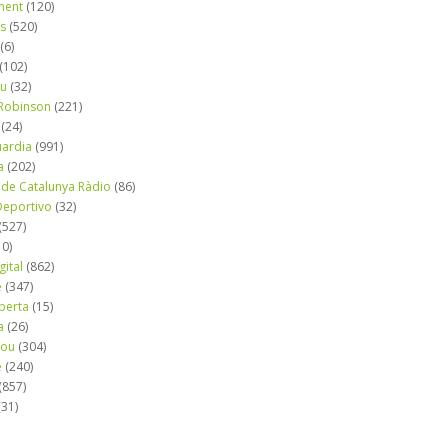
ment
(120)
ns
(520)
(6)
(102)
iu
(32)
e Robinson
(221)
(24)
uardia
(991)
a
(202)
 de Catalunya Ràdio
(86)
eportivo
(32)
(527)
10)
gital
(862)
é
(347)
berta
(15)
a
(26)
mou
(304)
e
(240)
(857)
(31)