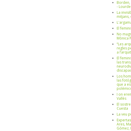
Borden,
- Lourd
La invisi
mitjans,
L'argama
El femin
No magre
Mònica 
“Les arq
regles p
a l’arqu
El femin
las trans
neurodiv
discapac
Los hom
las fotóg
que a es
polémico
I on ere
Vallès
El sostre
Cuesta
La veu p
Expertas
Ares, Ma
Gómez, L