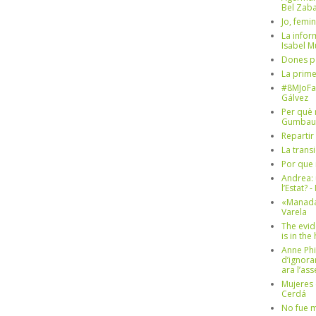
Bel Zaba
Jo, femin
La infor
Isabel 
Dones p
La prim
#8MJoFa
Gálvez
Per què 
Gumbau
Repartir
La trans
Por que 
Andrea: 
l’Estat? 
«Manada
Varela
The evid
is in th
Anne Phi
d’ignora
ara l’as
Mujeres 
Cerdá
No fue m