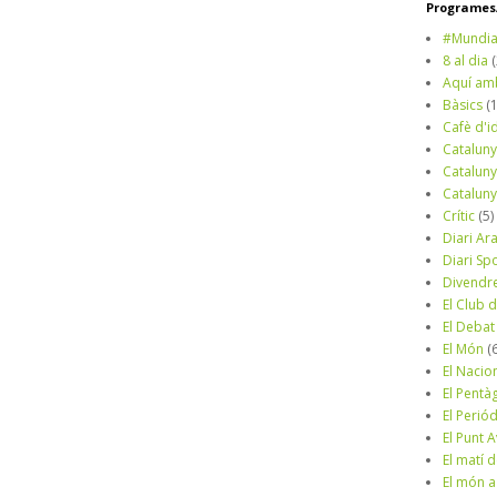
Programes/
#Mundia
8 al dia
Aquí am
Bàsics
(
Cafè d'i
Cataluny
Cataluny
Cataluny
Crític
(5)
Diari Ar
Diari Sp
Divendr
El Club d
El Debat
El Món
(
El Nacio
El Pentà
El Perió
El Punt A
El matí 
El món a