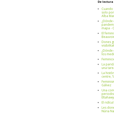
De lectura
Cuando 
solo por
Alba Mar
¿Dónde e
pandemia
mapa - C
El femin
Beauvoi
Dones g
visibilit
¿Dónde e
los medi
Feminici
La parid
una tar
La històr
centre, ‘
Feminism
Gálvez
Una conv
periodis
Eltahawy
El ridíc
Les done
Núria N