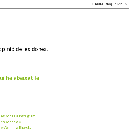
opinió de les dones.
ui ha abaixat la
esDones a Instagram
esDones a X
esDones a Bluesky