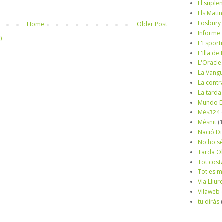
El suple
Els Mati
Fosbury
Home
Older Post
Informe
)
L'Esport
L'Illa d
L'Oracle
La Vang
La contr
La tarda
Mundo D
Més324
Mésnit
(
Nació Di
No ho s
Tarda O
Tot cost
Tot es 
Via Lliur
Vilaweb
tu diràs