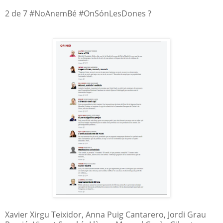
2 de 7 #NoAnemBé #OnSónLesDones ?
Xavier Xirgu Teixidor, Anna Puig Cantarero, Jordi Grau