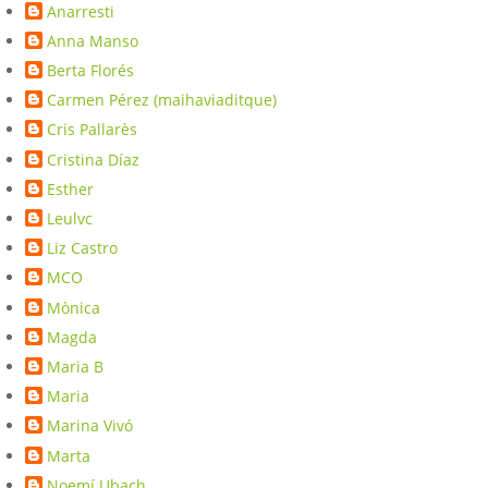
Anarresti
Anna Manso
Berta Florés
Carmen Pérez (maihaviaditque)
Cris Pallarès
Cristina Díaz
Esther
Leulvc
Liz Castro
MCO
Mònica
Magda
Maria B
Maria
Marina Vivó
Marta
Noemí Ubach