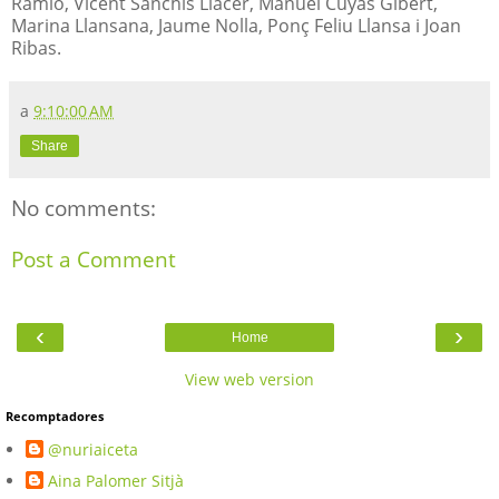
Ramió, Vicent Sanchís Llàcer, Manuel Cuyàs Gibert,
Marina Llansana, Jaume Nolla, Ponç Feliu Llansa i Joan
Ribas.
a
9:10:00 AM
Share
No comments:
Post a Comment
‹
›
Home
View web version
Recomptadores
@nuriaiceta
Aina Palomer Sitjà