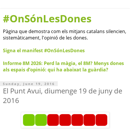
#OnSónLesDones
Pàgina que demostra com els mitjans catalans silencien,
sistemàticament, l'opinió de les dones.
Signa el manifest #OnSónLesDones
Informe 8M 2026: Perd la màgia, el 8M? Menys dones
als espais d’opinió: qui ha abaixat la guàrdia?
Sunday, June 19, 2016
El Punt Avui, diumenge 19 de juny de
2016