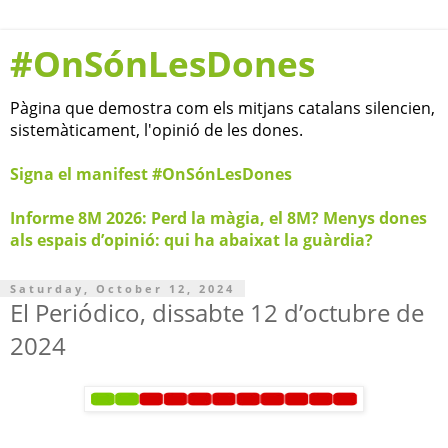
#OnSónLesDones
Pàgina que demostra com els mitjans catalans silencien,
sistemàticament, l'opinió de les dones.
Signa el manifest #OnSónLesDones
Informe 8M 2026: Perd la màgia, el 8M? Menys dones
als espais d’opinió: qui ha abaixat la guàrdia?
Saturday, October 12, 2024
El Periódico, dissabte 12 d’octubre de
2024