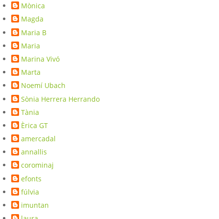
Mònica
Magda
Maria B
Maria
Marina Vivó
Marta
Noemí Ubach
Sònia Herrera Herrando
Tània
Èrica GT
amercadal
annallis
corominaj
efonts
fúlvia
imuntan
laura