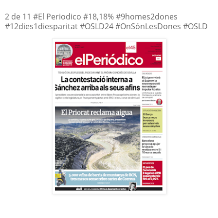
2 de 11 #El Periodico #18,18% #9homes2dones
#12dies1diesparitat #OSLD24 #OnSónLesDones #OSLD