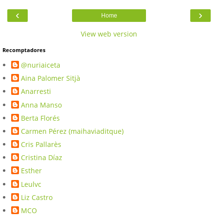
‹
›
Home
View web version
Recomptadores
@nuriaiceta
Aina Palomer Sitjà
Anarresti
Anna Manso
Berta Florés
Carmen Pérez (maihaviaditque)
Cris Pallarès
Cristina Díaz
Esther
Leulvc
Liz Castro
MCO