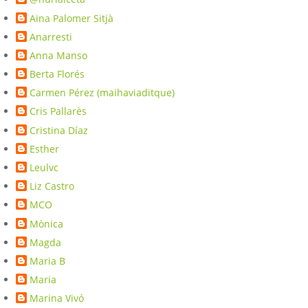
Aina Palomer Sitjà
Anarresti
Anna Manso
Berta Florés
Carmen Pérez (maihaviaditque)
Cris Pallarès
Cristina Díaz
Esther
Leulvc
Liz Castro
MCO
Mònica
Magda
Maria B
Maria
Marina Vivó