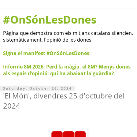
#OnSónLesDones
Pàgina que demostra com els mitjans catalans silencien,
sistemàticament, l'opinió de les dones.
Signa el manifest #OnSónLesDones
Informe 8M 2026: Perd la màgia, el 8M? Menys dones
als espais d’opinió: qui ha abaixat la guàrdia?
Saturday, October 26, 2024
'El Món', divendres 25 d'octubre del
2024