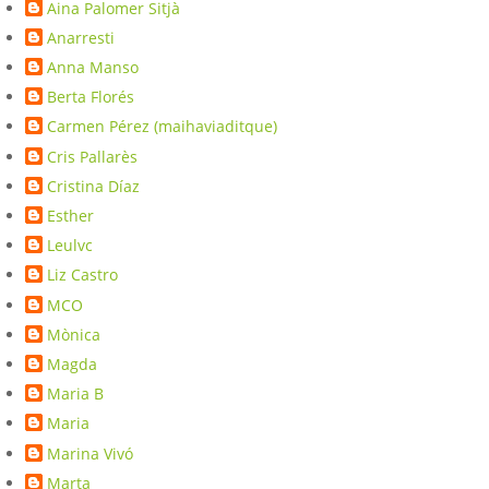
Aina Palomer Sitjà
Anarresti
Anna Manso
Berta Florés
Carmen Pérez (maihaviaditque)
Cris Pallarès
Cristina Díaz
Esther
Leulvc
Liz Castro
MCO
Mònica
Magda
Maria B
Maria
Marina Vivó
Marta