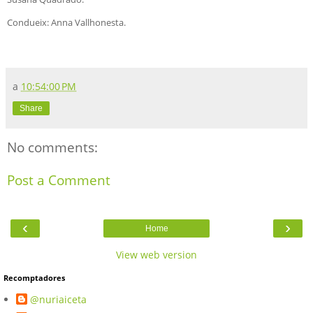
Condueix: Anna Vallhonesta.
a
10:54:00 PM
Share
No comments:
Post a Comment
‹
›
Home
View web version
Recomptadores
@nuriaiceta