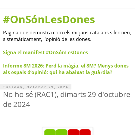
#OnSónLesDones
Pàgina que demostra com els mitjans catalans silencien,
sistemàticament, l'opinió de les dones.
Signa el manifest #OnSónLesDones
Informe 8M 2026: Perd la màgia, el 8M? Menys dones
als espais d’opinió: qui ha abaixat la guàrdia?
Tuesday, October 29, 2024
No ho sé (RAC1), dimarts 29 d'octubre
de 2024