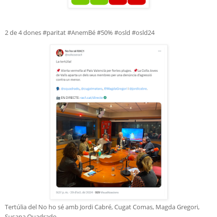
2 de 4 dones #paritat #AnemBé #50% #osld #osld24
Tertúlia del No ho sé amb Jordi Cabré, Cugat Comas, Magda Gregori,
Susana Quadrado
.